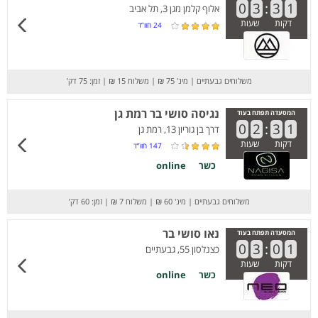
0
3
:
3
1
אלוף קלמן מגן 3, תל אביב
דקות
שעות
24
חוו”ד
משלוחים גבעתיים
|
מינ' 75 ₪
|
משלוח 15 ₪
|
זמן: 75 דק’
נגיסה סושי בר רמת גן
המסעדה תפתח בעוד
0
2
:
3
1
דרך בן גוריון 13, רמת גן
דקות
שעות
147
חוו”ד
כשר
online
משלוחים גבעתיים
|
מינ' 60 ₪
|
משלוח 7 ₪
|
זמן: 60 דק’
נאו סושי בר
המסעדה תפתח בעוד
0
3
:
0
1
כצנלסון 55, גבעתיים
דקות
שעות
כשר
online