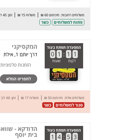
|
|
משלוחים רחובות:
מינימום 60 ₪
משלוח 15 ₪
זמן: 45 דק’
פתוח למשלוחים
כשר
המקסיקני
המסעדה תפתח בעוד
0
1
:
1
1
דרך יותם 1, אילת
דקות
שעות
הזמנות טלפוניות
לתפריט המלא
|
|
משלוחים אילת:
מינימום 50 ₪
משלוח 17 ₪
זמן: 60 דק’
סגור למשלוחים
כשר
הדודקא - שווא
המסעדה תפתח בעוד
בית יוסף
1
4
:
5
3