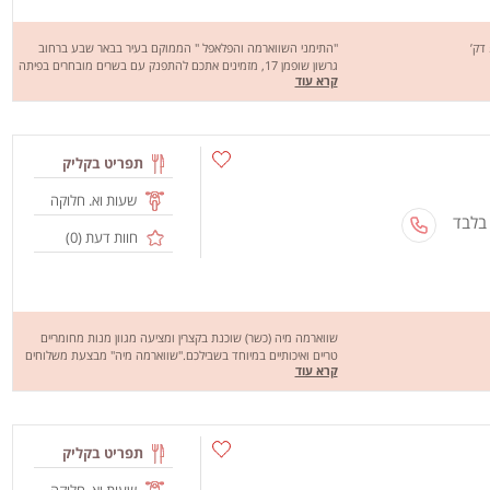
"התימני השווארמה והפלאפל " הממוקם בעיר בבאר שבע ברחוב
גרשון שופמן 17, מזמינים אתכם להתפנק עם בשרים מובחרים בפיתה
קרא עוד
או בבגט כגון: פרגיות בפיתה, פלאפל בפיתה, חזה עוף בבגט, טונה
בבאגט, קבב בפיתה, המבורגר בגדלים של 100 גר', 200 גר', 300 גר'
ועוד. "התימני השווארמה והפלאפל " יוצאים במשלוחים לבאר שבע אז
למה אתם מחכים? שיהיה בתיאבון!
תפריט בקליק
שעות וא. חלוקה
 בלבד
חוות דעת (
0
)
שווארמה מיה (כשר) שוכנת בקצרין ומציעה מגוון מנות מחומריים
טריים ואיכותיים במיוחד בשבילכם."שווארמה מיה" מבצעת משלוחים
קרא עוד
בקצרין והסביבה. מחכים לכם לחוויה מהנה, שיהיה בתאבון!
תפריט בקליק