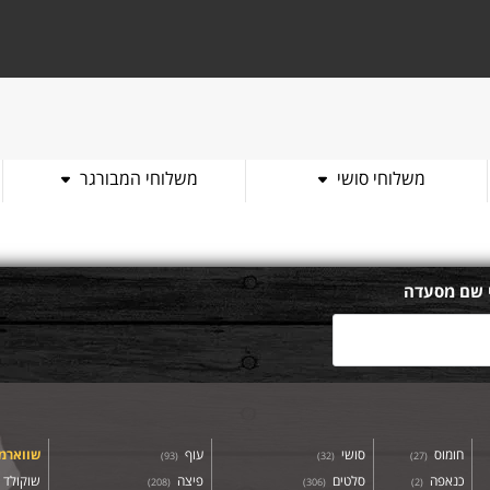
משלוחי סושי
משלוחי המבורגר
 שם מסעדה
חומוס
סושי
עוף
שווארמ
)
93
(
)
32
(
)
27
(
כנאפה
סלטים
פיצה
שוקולד
)
208
(
)
306
(
)
2
(