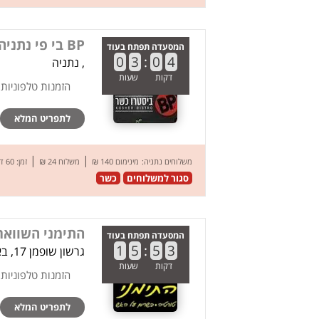
BP בי פי נתניה
המסעדה תפתח בעוד
0
3
:
0
4
, נתניה
דקות
שעות
הזמנות טלפוניות
לתפריט המלא
|
|
משלוחים נתניה:
מינימום 140 ₪
משלוח 24 ₪
זמן: 60 דק’
סגור למשלוחים
כשר
התימני השווא
המסעדה תפתח בעוד
1
5
:
5
3
גרשון שופמן 17, באר שבע
דקות
שעות
הזמנות טלפוניות
לתפריט המלא