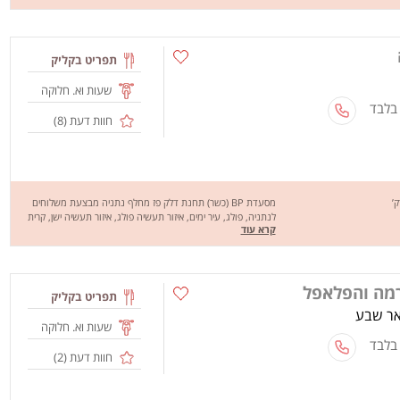
שווארמה כבש, שניצל, קבב, פרגיות ועוד... בנוסף, גם הצמחוניים
יכולים ליהנות מפלאפל, מגוון רחב של סלטים וטוגנים. המסעדה
מציעה גם עסקיות וקומבינציות משתלמות. שיהיה בתיאבון!
תפריט בקליק
שעות וא. חלוקה
 בלבד
חוות דעת (
8
)
מסעדת BP (כשר) תחנת דלק פז מחלף נתניה מבצעת משלוחים
לנתניה, פולג, עיר ימים, איזור תעשיה פולג, איזור תעשיה ישן, קרית
קרא עוד
השרון המסעדה מציעה מגוון מנות טעימות כמו אסאדו, שווארמה,
כריכים והמבורגרים מבשר איכותי וטרי, מחכים לכם לחוויה מהנה
וטעימה, שיהיה בתאבון !
רמה והפלאפל
תפריט בקליק
שעות וא. חלוקה
 בלבד
חוות דעת (
2
)