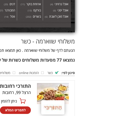
אוכל גרוזיני
ארוחת בוקר
דגים
)
20
(
)
11
(
)
4
(
אוכל יפני
בורקס
המבורגר
07
(
)
13
(
)
6
(
אוכל מוכן לשבת
בשרים
וופל
)
14
(
)
202
(
)
6
(
משלוחי שווארמה - כשר
הגעתם לדף של משלוחי שווארמה . כאן תמצאו תפר
נמצאו 77 מסעדות משלוחים כשרות של שווארמה
סינון לפי:
כשר
הזמנות online
משלוחים
התורכי רחובות
הרצל 99, רחובות
ניתן להזמין online
לתפריט המלא