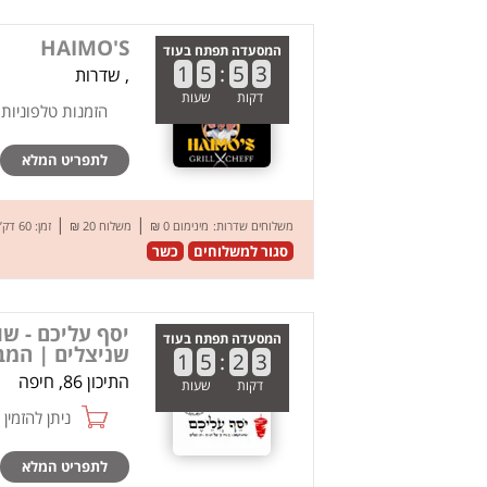
HAIMO'S
המסעדה תפתח בעוד
1
5
:
5
3
, שדרות
דקות
שעות
הזמנות טלפוניות
לתפריט המלא
|
|
משלוחים שדרות:
מינימום 0 ₪
משלוח 20 ₪
זמן: 60 דק’
סגור למשלוחים
כשר
יסף עליכם - ש
המסעדה תפתח בעוד
שניצלים | המב
1
5
:
2
3
התיכון 86, חיפה
דקות
שעות
ניתן להזמין online
לתפריט המלא