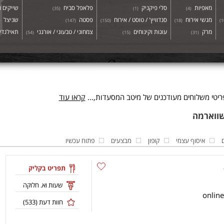
מאפיות
סלי פיקניק
פלאפל סביח
שייקים ו
)
35
(
)
1
(
)
4
(
מגשי אירוח
סנדוויץ' / טוסט / אירוח
פסטה
שניצל
(
)
147
(
)
150
(
)
18
(
)
1
מרק
עוגות וקינוחים
צמחוני / טבעוני / אורגני
תאילנדי 
)
54
(
)
15
(
)
31
(
יטי משלוחים מעודכנים של מיטב המסעדות,...
קראו עוד
איסוף עצמי
קופון
מבצעים
פתוח עכשיו
תפריט בקליק
שעות וא. חלוקה
חוות דעת (
533
)