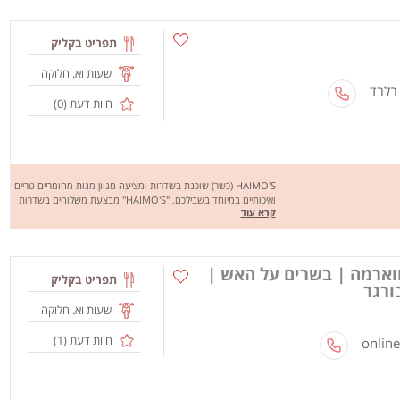
תפריט בקליק
שעות וא. חלוקה
 בלבד
חוות דעת (
0
)
HAIMO'S (כשר) שוכנת בשדרות ומציעה מגוון מנות מחומריים טריים
ואיכותיים במיוחד בשבילכם. "HAIMO'S" מבצעת משלוחים בשדרות
קרא עוד
והסביבה. מחכים לכם לחוויה מהנה, שיהיה בתאבון!
ווארמה | בשרים על האש |
תפריט בקליק
ורגר
שעות וא. חלוקה
חוות דעת (
1
)