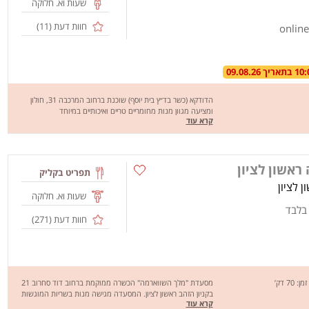
שעות וא. חלוקה
חוות דעת (
11
)
הדודקא (כשר בד״ץ בית יוסף) שוכנת ברחוב המרכבה 31, חולון
ומציעה מגוון מנות מחומריים טריים ואיכותיים במיוחד
קרא עוד
בשבילכם."הדודקה" מבצעת משלוחים בחולון והסביבה. מחכים לכם
לחוויה מהנה, שיהיה בתאבון!
ראשון לציון
תפריט בקליק
שעות וא. חלוקה
 בלבד
חוות דעת (
271
)
זמן: 70 דק’
מסעדת "מלך השווארמה" הכשרה ממוקמת ברחוב דוד סחרוב 21
בקניון הזהב ראשון לציון. המסעדה מגישה מנות בשריות המוגשות
קרא עוד
בפיתה, לאפה, באגט או בחמגשית לפי בחירה כמו: שווארמה,