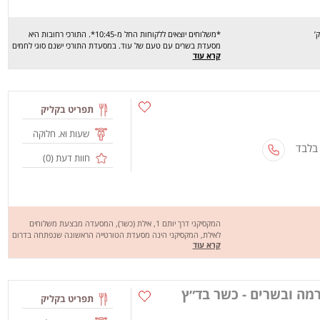
*משלוחים יוצאים ללקוחות החל מ-10:45*. התורכי רחובות היא
מסעדת בשרים עם טעם של עוד. במסעדת התורכי ישנם סוגי לחמים
קרא עוד
פיתה, לאפה, בגט, לחמג'ון ויש אפשרויות להזמין גם בחמגשיות.
הבשרים של התורכי עשויים הייטב עם תבלינים לרוב ויש תוספת של
סלטים. התורכי מכין לנו שיפודים, חזה עוף, שניצלים,שווארמה וקבב
התורכי ממש נותן הרגשה של אוכל הבית. שעות הפתיחה של מסעדת
התורכי הינם: בימים ראשון עד חמישי בשעות אחת עשרה וחצי בבוקר
תפריט בקליק
ועד עשר וחצי בערב ובמוצא"ש משעה אחת אחרי יציאת שבת ועד
השעה אחת עשרה בערב.
שעות וא. חלוקה
 בלבד
חוות דעת (
0
)
המקסיקני דרך יותם 1, אילת (כשר), המסעדה מבצעת משלוחים
לאילת, המקסיקני הינה מסעדת הטורטייה הראשונה שנפתחה בדרום
קרא עוד
והראשונה המקורית שנפתחה בארץ אשר באמת שמה דגש על
האוטנטיות של האוכל המקסיקני וצורת ההגשה החמה והמהירה.
מחכים לכם לחוויה מהנה, שיהיה בתיאבון.
רמה ובשרים - כשר בד״ץ
תפריט בקליק