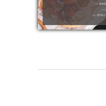
מיצים
)
2
(
)
143
/ נודלס
)
36
(