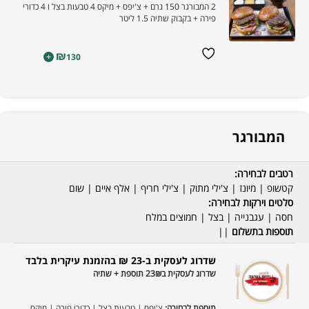
2 המבורגר 150 גרם + צ'יפס + מיקס 4 טבעות בצל ו 4 כדורי
פירה + בקבוק שתיה 1.5 ליטר
₪
+
130
המבורגר
רטבים לבחירה:
קטשופ | מיונז | צ'ילי מתוק | צ'ילי חריף | אלף איים | שום
סלטים וירקות לבחירה:
חסה | עגבנייה | בצל | חמוצים במלח
תוספות בתשלום
||
שדרוג לעסקית ב-23 ₪ בהזמנת עיקרית בלבד
שדרוג לעסקית ב23₪ תוספת + שתיה
תוספת לבחירה:
צ'יפס | טבעות בצל | כדורי פירה | מיקס