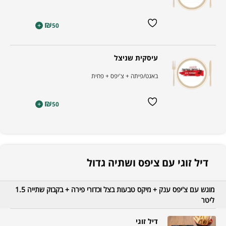
₪
+
50
עיסקית שניצל
באגט/פיתה + צ'יפס + פחית
₪
+
50
דיל זוגי עם ציפס ושתיה גדול
מוגש עם צ'יפס ענק + מיקס טבעות בצל וכדורי פירה + בקבוק שתייה 1.5
ליטר
דיל זוגי