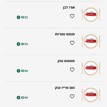
אורז לבן
₪
+
25
חומוס פטריות
₪
+
35
פוטטוס ענק
₪
+
40
הום פרייז ענק
₪
+
40