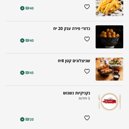
₪
+
40
כדורי פירה ענק 20 יח
₪
+
40
שניצלונים קטן 8יח
₪
+
45
נקניקיות נשנוש
5 יחידות
₪
+
20