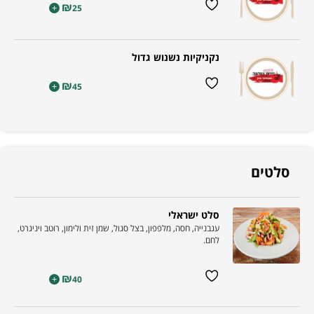
₪
+
25
נקניקיות נשנוש גדול
₪
+
45
סלטים
סלט ישראלי
עגבנייה, חסה, מלפפון, בצל סגול, שמן זית ולימון, רוטב ויניגרט,
לחם.
₪
+
40