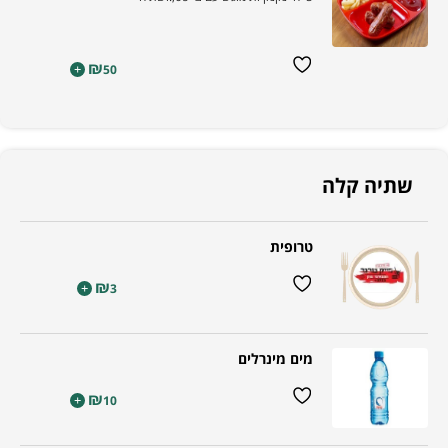
₪
+
50
שתיה קלה
טרופית
₪
+
3
מים מינרלים
₪
+
10