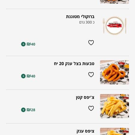
ברוקולי מטוגנת
כ 300 גרם
₪
+
40
טבעות בצל ענק 20 יח
₪
+
40
צ'יפס קטן
₪
+
28
ציפס ענק