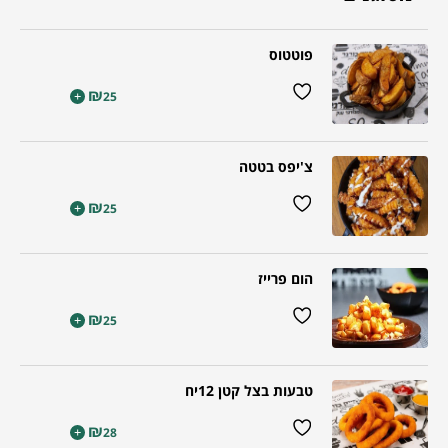
פוטטוס
₪
+
25
צ'יפס בטטה
₪
+
25
הום פרייז
₪
+
25
טבעות בצל קטן 12יח
₪
+
28