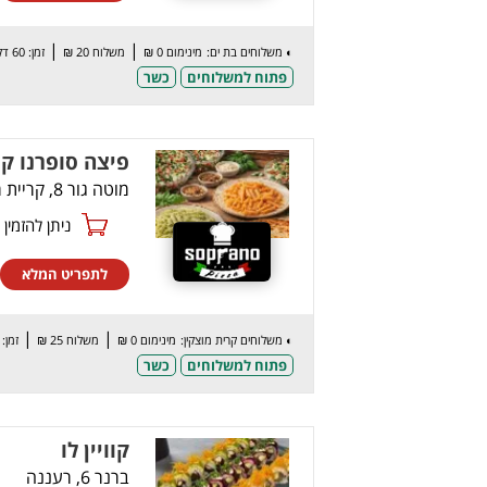
|
|
◐
משלוחים בת ים:
מינימום 0 ₪
משלוח 20 ₪
זמן: 60 דק’
פתוח למשלוחים
כשר
פיצה סופרנו קר
מוטה גור 8, קריית מוצקין
ניתן להזמין online
לתפריט המלא
|
|
◐
משלוחים קרית מוצקין:
מינימום 0 ₪
משלוח 25 ₪
זמן: 60 דק’
פתוח למשלוחים
כשר
קוויין לו
ברנר 6, רעננה