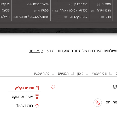
מאפיות
סלי פיקניק
פלאפל סביח
שייקים ו
)
35
(
)
1
(
)
4
(
מגשי אירוח
סנדוויץ' / טוסט / אירוח
פסטה
שניצל
(
)
147
(
)
150
(
)
18
(
)
1
מרק
עוגות וקינוחים
צמחוני / טבעוני / אורגני
תאילנדי 
)
54
(
)
15
(
)
31
(
שלוחים מעודכנים של מיטב המסעדות, ומידע...
קראו עוד
איסוף עצמי
קופון
מבצעים
פתוח עכשיו
ש
תפריט בקליק
שעות וא. חלוקה
חוות דעת (
6
)