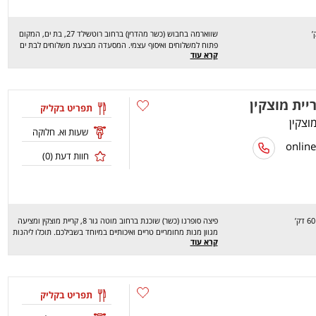
שווארמה בחבוש (כשר מהדרין) ברחוב רוטשילד 27, בת ים, המקום
פתוח למשלוחים ואיסוף עצמי. המסעדה מבצעת משלוחים לבת ים
קרא עוד
והסביבה...המסעדה מציעה מגוון רחב של מנות טעימות במיוחד.
מחכים לכם לחוויה מהנה, שיהיה בתיאבון!
יית מוצקין
תפריט בקליק
שעות וא. חלוקה
חוות דעת (
0
)
פיצה סופרנו (כשר) שוכנת ברחוב מוטה גור 8, קריית מוצקין ומציעה
מגוון מנות מחומריים טריים ואיכותיים במיוחד בשבילכם. תוכלו ליהנות
קרא עוד
ממגוון מנות כמו: פיצות בעבודות יעד, פסטות, מאפים טריים, סלטים
ועוד. "פיצה סופרנו " מבצעת משלוחים בקרית מוצקין והסביבה.
מחכים לכם לחוויה מהנה, שיהיה בתאבון!
תפריט בקליק