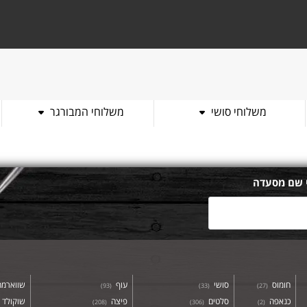
משלוחי סושי
משלוחי המבורגר
 שם מסעדה
חומוס
סושי
עוף
שווארמה
)
93
(
)
33
(
)
27
(
כנאפה
סלטים
פיצה
שוקולד
)
208
(
)
306
(
)
2
(