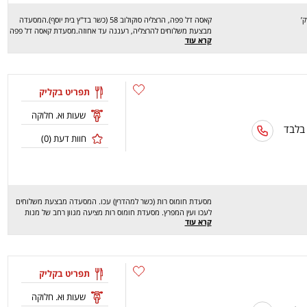
קאסה דל פפה, הרצליה סוקולוב 58 (כשר בד"ץ בית יוסף).המסעדה
מבצעת משלוחים להרצליה, רעננה עד אחוזה.מסעדת קאסה דל פפה
קרא עוד
מציעה מגוון רחב של מנות טעימות במיוחד כמו מגוון פיצות, מגולגל
בולגרית, ג'חנון תימני גדול במיוחד, פסטה ברוטב שמנת פטריות,
טוסט קאסה דל פפה, מוס באווריה ועוד..מחכים לכם לחוויה מהנה,
שיהיה בתאבון!
תפריט בקליק
שעות וא. חלוקה
 בלבד
חוות דעת (
0
)
מסעדת חומוס רות (כשר למהדרין) עכו. המסעדה מבצעת משלוחים
לעכו ועין המפרץ. מסעדת חומוס רות מציעה מגוון רחב של מנות
קרא עוד
טעימות במיוחד כמו: חומוס, חומוסביח, שקשוקחומוס, משוואשה,
פלאפל, סלט ירקות, סביח, מושט, שקשוקה ועוד. מחכים לכם לחוויה
מהנה, שיהיה בתאבון !
תפריט בקליק
שעות וא. חלוקה