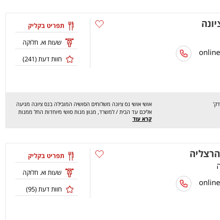
בתאבון!
יונה
תפריט בקליק
שעות וא. חלוקה
חוות דעת (
241
)
אושי אושי נס ציונה משלוחים הסושיה המובילה בנס ציונה מגיעה
אליכם עד הבית / למשרד, מגוון מנות סושי מיוחדות החל ממנות
קרא עוד
מאקי, פוטומאקי, טמפורה, קונוסים, סימישי, ניגירי, סלטים ועוד. תפריט
המשלוחים המצולם של אושי אושי נס ציונה מאפשר לכם לראות איך
המנה נראת בעת ההזמנה. באושי אושי נס ציונה כמו בכל הרשת
מקפידים על טריות החומרים החל מהירקות, האורז והדגים. שירות
הרצליה
המשלוחים מגיע לנס ציונה, באר יעקב, רחובות, בית עוד ובית חנן.
תפריט בקליק
קיים מינימום הזמנה ודמי משלוח לכל אזור מומלץ להתעדכן בנושא
מול הטלפן. אושי אושי משלוחים - איכות, שירות וחוויה בלתי רגילה
שעות וא. חלוקה
מהמטבח היפני - בתאבון
חוות דעת (
95
)