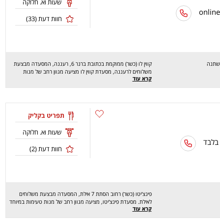
שעות וא. חלוקה
חוות דעת (
33
)
משתנה
קווין לו (כשר) ממוקמת בכתובת ברנר 6, רעננה, המסעדה מבצעת
משלוחים לרעננה, מסעדת קווין לו מציעה מגוון רחב של מנות
קרא עוד
טעימות במיוחד כמו אגרול ממולא פרגית או טופו, פפאיה ירוקה
בטמפורה, פאד תאי עם פרגית ועוד, מחכים לכם לחוויה מהנה, שיהיה
בתאבון!
תפריט בקליק
שעות וא. חלוקה
 בלבד
חוות דעת (
2
)
פינצ'יטו (כשר) רחוב הסתת 7 אילת, המסעדה מבצעת משלוחים
לאילת. מסעדת פינצ'יטו, מציעה מגוון רחב של מנות טעימות במיוחד
קרא עוד
כמו: עראיס - קציצות בשר טחון בפיתה, סופלקי - פרגית בשומן, סטייק
בפרנה, קבב ושניצל של אמא. מחכים לכם לחוויה מהנה, שיהיה