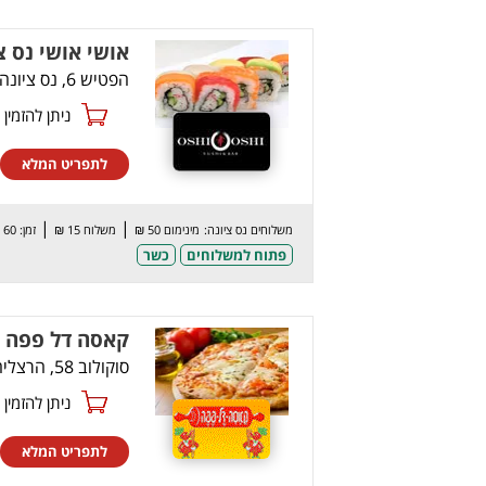
אושי אושי נס צ
הפטיש 6, נס ציונה
ניתן להזמין online
לתפריט המלא
|
|
משלוחים נס ציונה:
מינימום 50 ₪
משלוח 15 ₪
זמן: 60 דק’
פתוח למשלוחים
כשר
קאסה דל פפה 
סוקולוב 58, הרצליה
ניתן להזמין online
לתפריט המלא