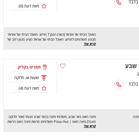
 בלבד
חוות דעת (
0
)
האוכל הביתי של אוראל (כשר) הגפן 7 חריש. האוכל הביתי של אוראל
מבצע משלוחים לחריש. האוכל הביתי של אוראל מציע מגוון רחב של
קרא עוד
מנות טעימות במיוחד (לימי חול, לשבתות ולאירועים) כמו: שניצל,
מפרום, עוף בגריל, צלי כתף, חזה עוף בטמפורה, כנפיים, קציצות בקר,
שווארמה, פרגית, דג אמנון, דג סלמון, בורקס עם בשר, שניצלונים,
קוסקוס, פלפלים ממולאים, מגוון רחב של סלטים ועוד. מחכים לכם
 שבע
לחוויה מהנה, שיהיה בתאבון !
תפריט בקליק
שעות וא. חלוקה
 בלבד
חוות דעת (
4
)
תנה
פיצה האט באר שבע, משלוחי פיצה בבאר שבע ועומר (אזור חלוקה
מוגבל).פיצה האט | Pizza Hut משלוחים מרשת פיצה האט הרשת
קרא עוד
המובילה והטובה בארץ ובעולם בתחום הפיצות מזה כבר 2 עשורים,
מגישה לכם את הפיצה הנהדרת עם הבצק העבה העסיסי הכה אופייני
להאט, 100% גבינה איכותית, רוטב איטלקי משובח ומגוון תוספות