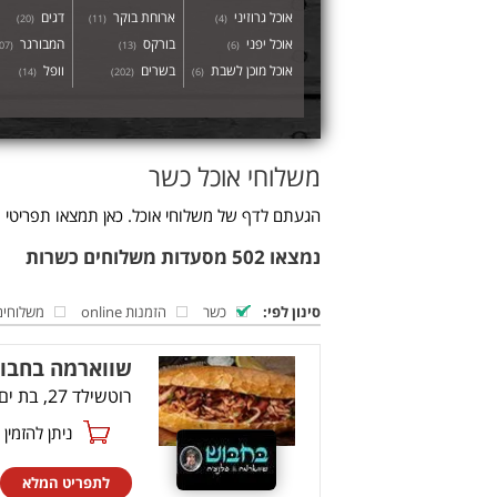
אוכל גרוזיני
ארוחת בוקר
דגים
)
20
(
)
11
(
)
4
(
אוכל יפני
בורקס
המבורגר
07
(
)
13
(
)
6
(
אוכל מוכן לשבת
בשרים
וופל
)
14
(
)
202
(
)
6
(
משלוחי אוכל כשר
הגעתם לדף של משלוחי אוכל. כאן תמצאו תפריטי מ
נמצאו 502 מסעדות משלוחים כשרות
סינון לפי:
כשר
הזמנות online
משלוחים
שווארמה בחבו
רוטשילד 27, בת ים
ניתן להזמין online
לתפריט המלא