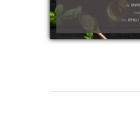
מיצים
)
2
(
)
143
/ נודלס
)
37
(