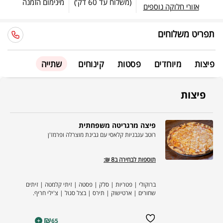
(משלוח עד
60 דק’
)
מינימום הזמנה
אזורי חלוקה נוספים
תפריט משלוחים
פיצות
מיוחדים
פסטות
קינוחים
שתייה
פיצות
פיצה מרגריטה משפחתית
רוטב עגבניות קלאסי עם גבינת מוצרלה ופרמז'ן
תוספות לבחירה ב8 ₪:
ברוקולי | פטריות | סלק | פסטה | זיתי קלמטה | זיתים
שחורים | ארטישוק | תירס | בצל סגול | צ'ילי חריף.
₪
+
65