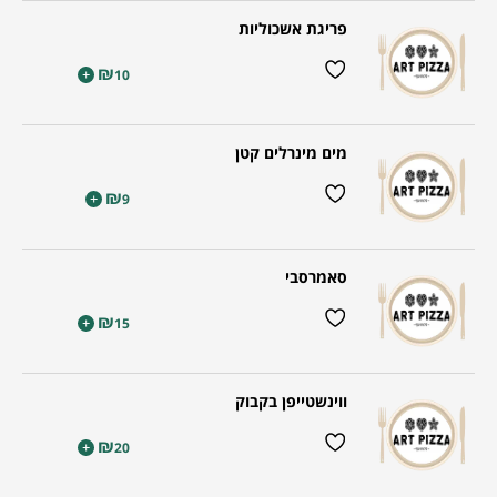
פריגת אשכוליות
₪
+
10
מים מינרלים קטן
₪
+
9
סאמרסבי
₪
+
15
ווינשטייפן בקבוק
₪
+
20