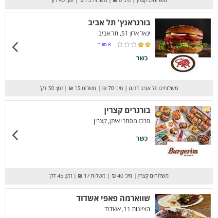
בורגראנץ' תל אביב
יגאל אלון 51, תל אביב
8
חוו”ד
כשר
משלוחים תל אביב דרום
|
מינ' 70 ₪
|
משלוח 15 ₪
|
זמן: 50 דק’
בורגרים קצרין
מרכז מסחרי איתן, קצרין
כשר
משלוחים קצרין
|
מינ' 40 ₪
|
משלוח 17 ₪
|
זמן: 45 דק’
שווארמה פאפי אשדוד
הציונות 11, אשדוד