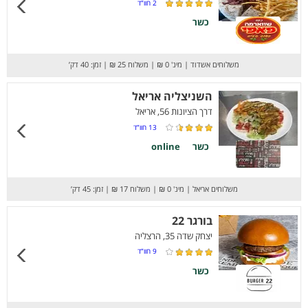
2
חוו”ד
כשר
משלוחים אשדוד
|
מינ' 0 ₪
|
משלוח 25 ₪
|
זמן: 40 דק’
השניצליה אריאל
דרך הציונות 56, אריאל
13
חוו”ד
כשר
online
משלוחים אריאל
|
מינ' 0 ₪
|
משלוח 17 ₪
|
זמן: 45 דק’
בורגר 22
יצחק שדה 35, הרצליה
9
חוו”ד
כשר