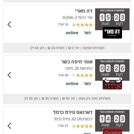
דה מארי
המסעדה תפתח בעוד
1
5
:
2
3
שד' הרצל 3, אופקים
דקות
שעות
16
חוו”ד
כשר
online
משלוחים אופקים
|
מינ' 0 ₪
|
משלוח 20 ₪
|
זמן: 60 דק’
אווזי חיפה כשר
המסעדה תפתח בעוד
0
2
:
2
6
החרושת 26, חיפה
דקות
שעות
38
חוו”ד
כשר
online
משלוחים חיפה צ'ק פוסט
|
מינ' 50 ₪
|
משלוח 30 ₪
|
זמן: 90 דק’
דארנאס טירת כרמל
המסעדה תפתח בעוד
1
4
:
2
3
ז'בוטינסקי 62, טירת כרמל
דקות
שעות
57
חוו”ד