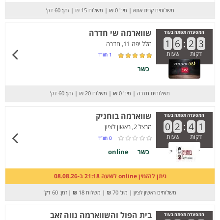
משלוחים קרית אתא
|
מינ' 0 ₪
|
משלוח 15 ₪
|
זמן: 60 דק’
שווארמה שי חדרה
המסעדה תפתח בעוד
1
6
:
2
3
הלל יפה 11, חדרה
דקות
שעות
1
חוו”ד
כשר
משלוחים חדרה
|
מינ' 0 ₪
|
משלוח 20 ₪
|
זמן: 60 דק’
שווארמה בוחניק
המסעדה תפתח בעוד
0
2
:
4
1
הרצל 2, ראשון לציון
דקות
שעות
0
חוו”ד
כשר
online
ניתן להזמין online לשעה 21:18 ב-08.08.26
משלוחים ראשון לציון
|
מינ' 70 ₪
|
משלוח 18 ₪
|
זמן: 60 דק’
בית הפול והשווארמה נווה זאב
המסעדה תפתח בעוד