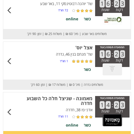
1
6
:
2
3
שד' יוהנה ז'בוטינסקי 11, באר שבע
דקות
שעות
72
חוו”ד
כשר
online
משלוחים באר שבע
|
מינ' 60 ₪
|
משלוח 25 ₪
|
זמן: 90 דק’
אצל יוס'
המסעדה תפתח בעוד
1
6
:
2
3
שד' מנחם בגין 46, גדרה
דקות
שעות
1
חוו”ד
כשר
משלוחים גדרה
|
מינ' 0 ₪
|
משלוח 17 ₪
|
זמן: 60 דק’
מאמונה - שניצל חלה כל השבוע
המסעדה תפתח בעוד
חדרה
1
4
:
2
3
אדני פז 38, חדרה
דקות
שעות
11
חוו”ד
כשר
online