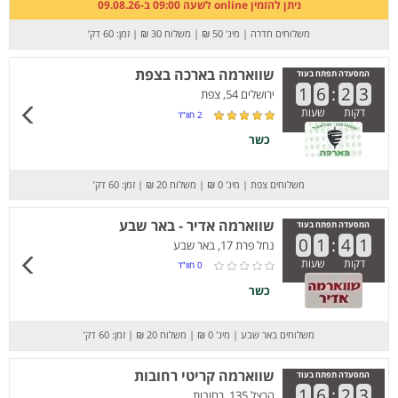
ניתן להזמין online לשעה 09:00 ב-09.08.26
משלוחים חדרה
|
מינ' 50 ₪
|
משלוח 30 ₪
|
זמן: 60 דק’
שווארמה בארכה בצפת
המסעדה תפתח בעוד
1
6
:
2
3
ירושלים 54, צפת
דקות
שעות
2
חוו”ד
כשר
משלוחים צפת
|
מינ' 0 ₪
|
משלוח 20 ₪
|
זמן: 60 דק’
שווארמה אדיר - באר שבע
המסעדה תפתח בעוד
0
1
:
4
1
נחל פרת 17, באר שבע
דקות
שעות
0
חוו”ד
כשר
משלוחים באר שבע
|
מינ' 0 ₪
|
משלוח 20 ₪
|
זמן: 60 דק’
שווארמה קריטי רחובות
המסעדה תפתח בעוד
1
6
:
2
3
הרצל 135, רחובות