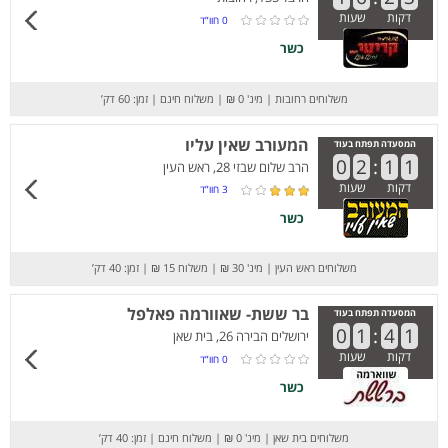
דקות
שעות
0
חוו”ד
כשר
משלוחים רחובות
|
מינ' 0 ₪
|
משלוח חינם
|
זמן: 60 דק’
המעורב שאין עליו
המסעדה תפתח בעוד
0
2
:
1
1
הרב שלום שבזי 28, ראש העין
דקות
שעות
3
חוו”ד
כשר
משלוחים ראש העין
|
מינ' 30 ₪
|
משלוח 15 ₪
|
זמן: 40 דק’
בר ששת- שאוורמה פאלפל
המסעדה תפתח בעוד
0
1
:
4
1
ירושלים הבירה 26, בית שאן
דקות
שעות
0
חוו”ד
כשר
משלוחים בית שאן
|
מינ' 0 ₪
|
משלוח חינם
|
זמן: 40 דק’