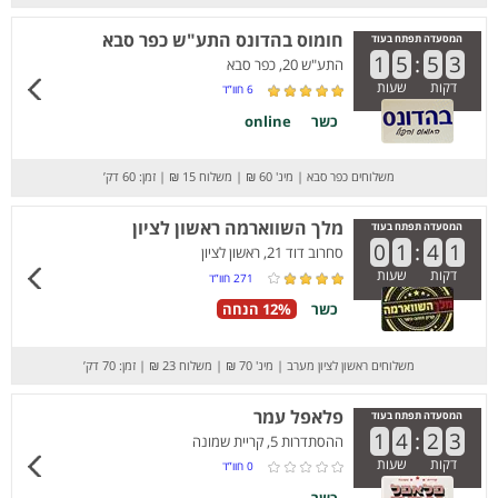
חומוס בהדונס התע"ש כפר סבא
המסעדה תפתח בעוד
1
5
:
5
3
התע"ש 20, כפר סבא
דקות
שעות
6
חוו”ד
כשר
online
משלוחים כפר סבא
|
מינ' 60 ₪
|
משלוח 15 ₪
|
זמן: 60 דק’
מלך השווארמה ראשון לציון
המסעדה תפתח בעוד
0
1
:
4
1
סחרוב דוד 21, ראשון לציון
דקות
שעות
271
חוו”ד
כשר
12% הנחה
משלוחים ראשון לציון מערב
|
מינ' 70 ₪
|
משלוח 23 ₪
|
זמן: 70 דק’
פלאפל עמר
המסעדה תפתח בעוד
1
4
:
2
3
ההסתדרות 5, קריית שמונה
דקות
שעות
0
חוו”ד
כשר