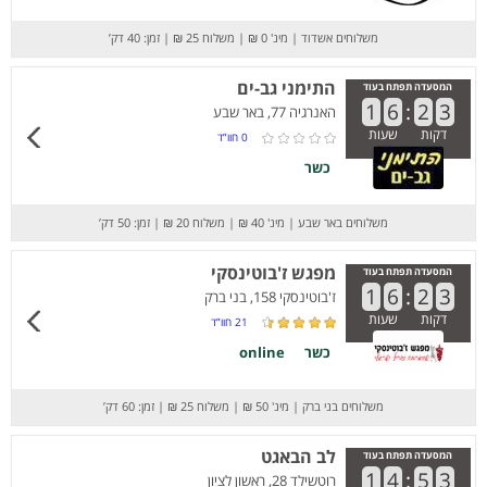
משלוחים אשדוד
|
מינ' 0 ₪
|
משלוח 25 ₪
|
זמן: 40 דק’
התימני גב-ים
המסעדה תפתח בעוד
1
6
:
2
3
האנרגיה 77, באר שבע
דקות
שעות
0
חוו”ד
כשר
משלוחים באר שבע
|
מינ' 40 ₪
|
משלוח 20 ₪
|
זמן: 50 דק’
מפגש ז'בוטינסקי
המסעדה תפתח בעוד
1
6
:
2
3
ז'בוטינסקי 158, בני ברק
דקות
שעות
21
חוו”ד
כשר
online
משלוחים בני ברק
|
מינ' 50 ₪
|
משלוח 25 ₪
|
זמן: 60 דק’
לב הבאגט
המסעדה תפתח בעוד
1
4
:
5
3
רוטשילד 28, ראשון לציון