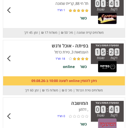
0
1
:
4
1
תל חי 88, קריית שמונה
דקות
שעות
1
חוו”ד
כשר
משלוחים קרית שמונה
|
מינ' 50 ₪
|
משלוח 17 ₪
|
זמן: 45 דק’
בפיתה - אוכל ורגש
המסעדה תפתח בעוד
1
5
:
2
3
העצמאות 3, טירת כרמל
דקות
שעות
18
חוו”ד
כשר
online
ניתן להזמין online לשעה 10:00 ב-09.08.26
משלוחים טירת הכרמל
|
מינ' 0 ₪
|
משלוח 15 ₪
|
זמן: 60 דק’
המושבה
המסעדה תפתח בעוד
0
1
:
4
1
, דלתון
דקות
שעות
0
חוו”ד
כשר