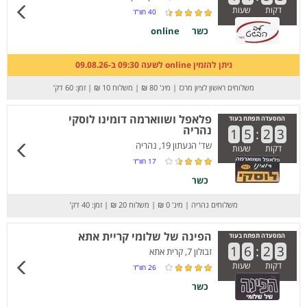
דקות
שעות
40
חוו”ד
כשר
online
ניתן להזמין online לשעה 09:30 ב-09.08.26
משלוחים ראשון לציון מרכז
|
מינ' 80 ₪
|
משלוח 10 ₪
|
זמן: 60 דק’
פלאפל ושווארמה דומינו לוסקי
המסעדה תפתח בעוד
נהריה
1
5
:
2
3
שד' הגעתון 19, נהריה
דקות
שעות
17
חוו”ד
כשר
משלוחים נהריה
|
מינ' 0 ₪
|
משלוח 20 ₪
|
זמן: 40 דק’
הפינה של שלומי קריית אתא
המסעדה תפתח בעוד
1
6
:
2
3
זבולון 7, קרית אתא
דקות
שעות
26
חוו”ד
כשר