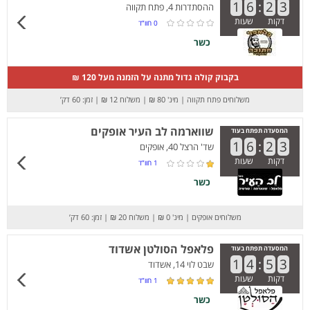
1
6
:
2
3
ההסתדרות 4, פתח תקווה
דקות
שעות
0
חוו”ד
כשר
בקבוק קולה גדול מתנה על הזמנה מעל 120 ₪
משלוחים פתח תקווה
|
מינ' 80 ₪
|
משלוח 12 ₪
|
זמן: 60 דק’
שווארמה לב העיר אופקים
המסעדה תפתח בעוד
1
6
:
2
3
שד' הרצל 40, אופקים
דקות
שעות
1
חוו”ד
כשר
משלוחים אופקים
|
מינ' 0 ₪
|
משלוח 20 ₪
|
זמן: 60 דק’
פלאפל הסולטן אשדוד
המסעדה תפתח בעוד
1
4
:
5
3
שבט לוי 14, אשדוד
דקות
שעות
1
חוו”ד
כשר