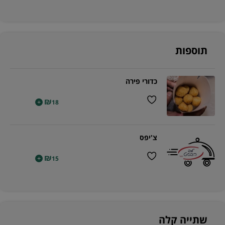
תוספות
כדורי פירה
₪
+
18
צ'יפס
₪
+
15
שתייה קלה