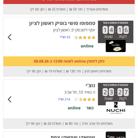
משלוחים אשדוד
|
מינ' 50 ₪
|
משלוח 25 ₪
|
זמן: 60 דק’
טמפופו סושי בוטיק ראשון לציון
המסעדה תפתח בעוד
1
4
:
1
6
יוסף לישנסקי 9, ראשון לציון
דקות
שעות
53
חוו”ד
online
ניתן להזמין online לשעה 12:00 ב-08.08.26
משלוחים ראשון לציון
|
מינ' 130 ₪
|
משלוח 19 ₪
|
זמן: 90 דק’
נוצ'י
המסעדה תפתח בעוד
2
3
:
2
7
ה באייר 10, תל אביב
דקות
שעות
214
חוו”ד
כשר
online
משלוחים תל אביב מרכז
|
מינ' 80 ₪
|
משלוח 20 ₪
|
זמן: 90 דק’
שיטאקי שיטאקי צפת