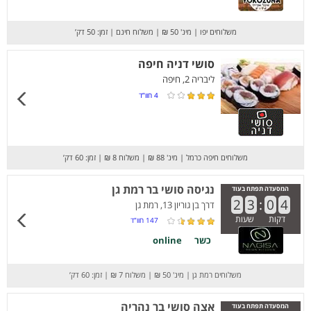
משלוחים יפו
|
מינ' 50 ₪
|
משלוח חינם
|
זמן: 50 דק’
סושי דניה חיפה
ליבריה 2, חיפה
4
חוו”ד
משלוחים חיפה כרמל
|
מינ' 88 ₪
|
משלוח 8 ₪
|
זמן: 60 דק’
נגיסה סושי בר רמת גן
המסעדה תפתח בעוד
2
3
:
0
4
דרך בן גוריון 13, רמת גן
דקות
שעות
147
חוו”ד
כשר
online
משלוחים רמת גן
|
מינ' 50 ₪
|
משלוח 7 ₪
|
זמן: 60 דק’
אצה סושי בר נהריה
המסעדה תפתח בעוד