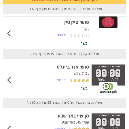
משלוחים תל אביב
|
מינ' 75 ₪
|
משלוח 15 ₪
|
זמן: 60 דק’
סושי טיק טק
, קצרין
0
חוו”ד
כשר
משלוחים קצרין
|
מינ' 0 ₪
|
משלוח 15 ₪
|
זמן: 60 דק’
סושי אנד בייגלס
המסעדה תפתח בעוד
2
3
:
2
7
, בית שמש
דקות
שעות
19
חוו”ד
כשר
משלוחים בית שמש
|
מינ' 0 ₪
|
משלוח 25 ₪
|
זמן: 60 דק’
סן שיי באר שבע
המסעדה תפתח בעוד
2
3
:
1
6
קק"ל 46, באר שבע
דקות
שעות
656
חוו”ד