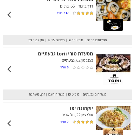
דרך בן גוריון 65, בת ים
737
חוו”ד
משלוחים בת ים
|
מינ' 110 ₪
|
משלוח 15 ₪
|
זמן: 120 דק’
מסעדת טורי torii גבעתיים
כצנלסון 62, גבעתיים
0
חוו”ד
משלוחים גבעתיים
|
מינ' 0 ₪
|
משלוח חינם
|
זמן: משתנה
יוקוזונה יפו
עולי ציון 22, תל אביב
7
חוו”ד