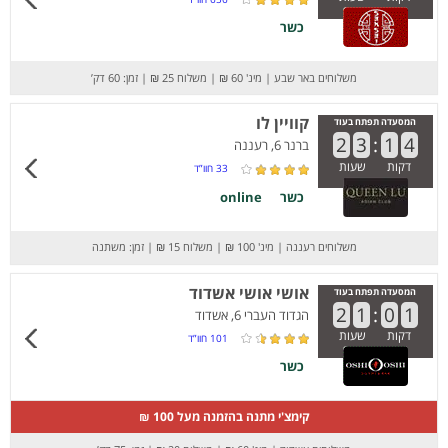
כשר
משלוחים באר שבע
|
מינ' 60 ₪
|
משלוח 25 ₪
|
זמן: 60 דק’
קוויין לו
המסעדה תפתח בעוד
2
3
:
1
4
ברנר 6, רעננה
דקות
שעות
33
חוו”ד
כשר
online
משלוחים רעננה
|
מינ' 100 ₪
|
משלוח 15 ₪
|
זמן: משתנה
אושי אושי אשדוד
המסעדה תפתח בעוד
2
1
:
0
1
הגדוד העברי 6, אשדוד
דקות
שעות
101
חוו”ד
כשר
קימצ'י מתנה בהזמנה מעל 100 ₪