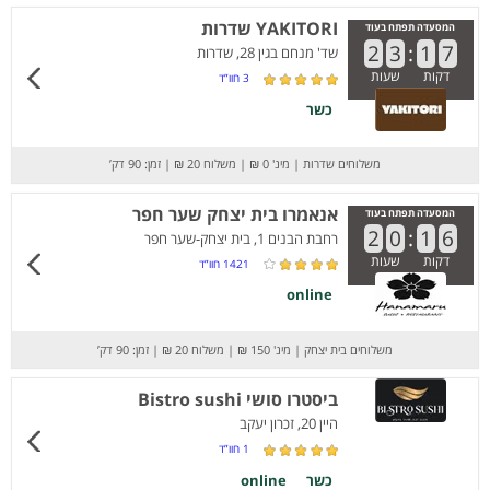
YAKITORI שדרות
המסעדה תפתח בעוד
2
3
:
1
7
שד' מנחם בגין 28, שדרות
דקות
שעות
3
חוו”ד
כשר
משלוחים שדרות
|
מינ' 0 ₪
|
משלוח 20 ₪
|
זמן: 90 דק’
אנאמרו בית יצחק שער חפר
המסעדה תפתח בעוד
2
0
:
1
6
רחבת הבנים 1, בית יצחק-שער חפר
דקות
שעות
1421
חוו”ד
online
משלוחים בית יצחק
|
מינ' 150 ₪
|
משלוח 20 ₪
|
זמן: 90 דק’
ביסטרו סושי Bistro sushi
היין 20, זכרון יעקב
1
חוו”ד
כשר
online