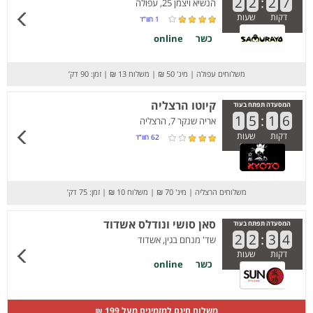
2
2
:
2
7
הנשיא ויצמן 25, עפולה
דקות
שעות
1
חוו”ד
כשר
online
משלוחים עפולה
|
מינ' 50 ₪
|
משלוח 13 ₪
|
זמן: 90 דק’
קיוטו הרצליה
המסעדה תפתח בעוד
1
5
:
1
6
אריה שנקר 7, הרצליה
דקות
שעות
62
חוו”ד
משלוחים הרצליה
|
מינ' 70 ₪
|
משלוח 10 ₪
|
זמן: 75 דק’
סאן סושי ונודלס אשדוד
המסעדה תפתח בעוד
2
2
:
3
4
שד' מנחם בגין, אשדוד
דקות
שעות
כשר
online
משלוח חינם למזמינים מעל 199 ₪