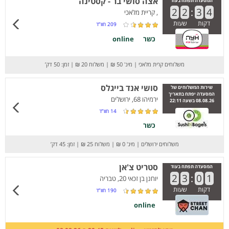
אצה סושי בר - קסטינה
המסעדה תפתח בעוד
2
2
:
3
4
, קריית מלאכי
דקות
שעות
209
חוו”ד
כשר
online
משלוחים קרית מלאכי
|
מינ' 50 ₪
|
משלוח 20 ₪
|
זמן: 50 דק’
סושי אנד בייגלס
שירות המשלוחים של
המסעדה יפתח בתאריך
ירמיהו 68, ירושלים
08.08.26 בשעה 22:11
14
חוו”ד
כשר
משלוחים ירושלים
|
מינ' 0 ₪
|
משלוח 25 ₪
|
זמן: 45 דק’
סטריט צ'אן
המסעדה תפתח בעוד
2
3
:
0
1
יוחנן בן זכאי 20, טבריה
דקות
שעות
190
חוו”ד
online