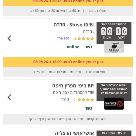
ניתן להזמין online לשעה 20:45 ב-08.08.26
משלוחים טבריה
|
מינ' 60 ₪
|
משלוח 20 ₪
|
זמן: 60 דק’
שיסו Shiso - חדרה
המסעדה תפתח בעוד
2
0
:
1
6
, חדרה
דקות
שעות
300
חוו”ד
כשר
online
ניתן להזמין online לשעה 18:00 ב-08.08.26
משלוחים חדרה
|
מינ' 0 ₪
|
משלוח 20 ₪
|
זמן: 75 דק’
BP ביפי מפרץ חיפה
שירות המשלוחים של
המסעדה יפתח בתאריך
שד' ההסתדרות 157, חיפה
08.08.26 בשעה 22:18
2
חוו”ד
כשר
משלוחים קריות
|
מינ' 140 ₪
|
משלוח 30 ₪
|
זמן: 75 דק’
אושי אושי הרצליה
המסעדה תפתח בעוד