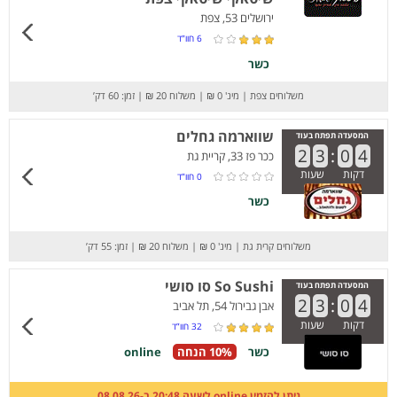
ירושלים 53, צפת
6
חוו”ד
כשר
משלוחים צפת
|
מינ' 0 ₪
|
משלוח 20 ₪
|
זמן: 60 דק’
שווארמה גחלים
המסעדה תפתח בעוד
2
3
:
0
4
ככר פז 33, קריית גת
דקות
שעות
0
חוו”ד
כשר
משלוחים קרית גת
|
מינ' 0 ₪
|
משלוח 20 ₪
|
זמן: 55 דק’
So Sushi סו סושי
המסעדה תפתח בעוד
2
3
:
0
4
אבן גבירול 54, תל אביב
דקות
שעות
32
חוו”ד
כשר
10% הנחה
online
ניתן להזמין online לשעה 20:48 ב-08.08.26