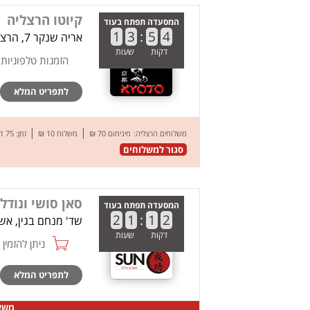
קיוטו הרצליה
המסעדה תפתח בעוד
1
3
:
5
4
אריה שנקר 7, הרצליה
דקות
שעות
הזמנות טלפוניות
לתפריט המלא
|
|
משלוחים הרצליה:
מינימום 70 ₪
משלוח 10 ₪
זמן: 75 דק’
סגור למשלוחים
סאן סושי ונודל
המסעדה תפתח בעוד
2
1
:
1
2
שד' מנחם בגין, אש
דקות
שעות
ניתן להזמין online
לתפריט המלא
משלו