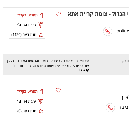
י הגדול - צומת קריית אתא
תפריט בקליק
שעות וא. חלוקה
חוות דעת (
1139
)
סנדוויץ בר סמי הגדול - רשת הסנדוויצים והבשרים הכי גדולה בצפון
עם סניפים עכו, מפרץ חיפה (צומת קריית אתא) עם מבחר מנות
קרא עוד
בשריות איכותיות וטריות. שניצלים בטעמים, פרגיות, נקניקיות,
שווארמה, מעורב, אנטריקוט, חזה עוף,. בסמי הגדול גם מוקפצים עם
בקר, עוף וירקות, נשנושים וסלטים ועוד מלא מנות טעימות ומלאות
בכל טוב. שיהיה בתיאבון
תפריט בקליק
שעות וא. חלוקה
 בלבד
חוות דעת (
0
)