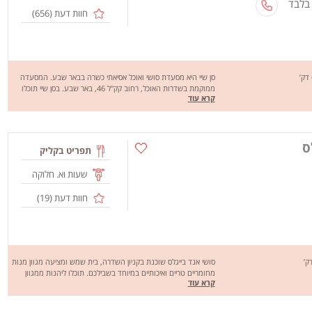
 בלבד
חוות דעת (
656
)
סן שיי היא מסעדת סושי ואוכל אסיאתי כשרה בבאר שבע. המסעדה
ממוקמת בשדרות האוכל, רחוב קק"ל 46, באר שבע. בסן שיי תוכלו
קרא עוד
למצוא מנות ממגוון המנות של המטבח האסיאתי וכמובן סושי מדגים
טריים - והכל כשר! סן שיי מבצעים משלוחים לבאר שבע ולעומר בימים
ראשון עד חמישי מהשעה 12:30 ועד חצות. במוצ"ש מצאת השבת
ועד חצות. שיהיה בתאבון!
ס
תפריט בקליק
שעות וא. חלוקה
חוות דעת (
19
)
סושי אנד בייגלס שוכנת בקניון השדרה, בית שמש ומציעה מגוון מנות
מחומריים טריים ואיכותיים במיוחד בשבילכם. תוכלו ליהנות ממגוון
קרא עוד
מנות כמו: בייגל במילויים שונים,סושי, מרקים ועוד. סושי אנד בייגלס
מבצעת משלוחים בבית שמש והסביבה. מחכים לכם לחוויה מהנה,
שיהיה בתאבון!