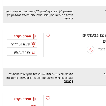
נאפיס (און ליין) חולון. יוסף לישנסקי 27, ראשון לציון. המסעדה מבצעת
משלוחים ל: ראשון לציון, חולון, בת ים, אזור. מסעדת נאפיס (און ליין)
קרא עוד
חולון מציעה מגוון רחב של מנות טעימות במיוחד כמו: פאד תאי, באלי
נאפולי, המבורגר אסאדו, רביולי בטטה ועוד. מחכים לכם לחוויה
מהנה, שיהיה בתאבון!
תפריט בקליק
שעות וא. חלוקה
 בלבד
חוות דעת (
0
)
ה
מסעדת טורי torii, כצנלסון 62 גבעתיים. איסוף עצמי מהמסעדה.
מסעדת טורי torii מציעה מגוון רחב של מנות טעימות במיוחד כמו:
קרא עוד
סושי וג'י קומבי, רול ספייסי טונה, רול סורימי, גיוזה, קריספי אגרול, יאקי
פרגית, פוטומאקי סלמון, ירקות טמפורה, מרק מיסו, סלט קימצ'י שנחאי
נודלס ועוד. מחכים לכם לחוויה מהנה, שיהיה בתאבון !
תפריט בקליק