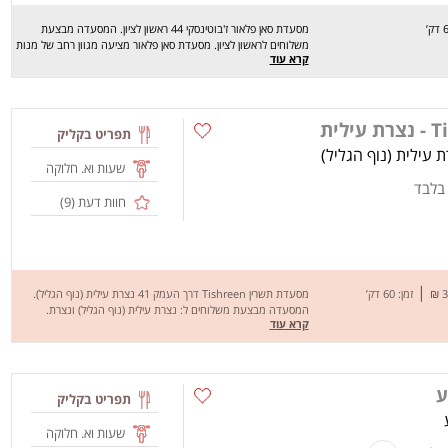
מסעדת סאן פלאור ז'בוטינסקי 44 ראשון לציון. המסעדה מבצעת
משלוחים לראשון לציון. מסעדת סאן פלאור מציעה מגוון רחב של מנות
קרא עוד
טעימות במיוחד כמו: מרקים, מנות ראשונות, בשר בקר, עוף, פירות
ים, דגים, ירקות, אטריות נודלס, אורז, קינוחים ועוד. מחכים לכם לחוויה
מהנה, שיהיה בתאבון !
תפריט בקליק
שעות וא. חלוקה
 בלבד
חוות דעת (
9
)
|
זמן: 60 דק’
מסעדת תשרין Tishreen דרך העמק 41 נצרת עילית (נוף הגליל).
המסעדה מבצעת משלוחים ל: נצרת עילית (נוף הגליל) ונצרת.
קרא עוד
מסעדת תשרין Tishreen מציעה מגוון רחב של מנות טעימות במיוחד
כמו:פילה עגל, כבד עוף מוקפץ, שניצלונים, סטייק סינטה, קלאמרי
מטוגן, ריזוטו פטריות, מוקפץ ירקות עם שרימפס, מוקפץ ירקות עם
נתחי עוף, ארוחות בוקר, סלט תבולה, סלט יווני, שקשוקה, צלעות
ע
כבש, סטייק סלמון, פטוצ'יני בולונז ורביולי גבינות. מחכים לכם לחוויה
תפריט בקליק
מהנה, שיהיה בתאבון !
שעות וא. חלוקה