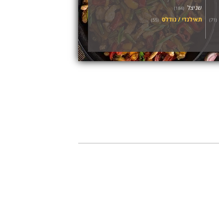
שניצל
)
184
(
תאילנדי / נודלס
)
55
(
)
71
(