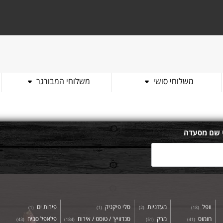
משלוחי סושי
משלוחי המבורגר
 שם מסעדה
וופל
מעדניות
סלי פיקניק
פירות ים
)
1
(
)
1
(
)
2
(
)
18
(
חומוס
מרק
סנדוויץ' / טוסט / אירוח
פלאפל סביח
)
43
(
)
184
(
)
51
(
)
41
(