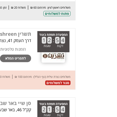
|
|
משלוחים ראשון לציון:
מינימום 60 ₪
משלוח 20 ₪
זמן: 60 דק’
פתוח למשלוחים
תשרין Tishreen - נצרת עילית
המסעדה תפתח בעוד
1
2
:
5
4
דרך העמק 41, נצרת עילית (נוף הגליל)
דקות
שעות
הזמנות טלפוניות
לתפריט המלא
|
משלוחים נצרת עילית (נוף הגליל):
מינימום 100 ₪
משלוח 30 ₪
סגור למשלוחים
סן שיי באר שב
המסעדה תפתח בעוד
2
1
:
5
4
קק"ל 46, באר שבע
דקות
שעות