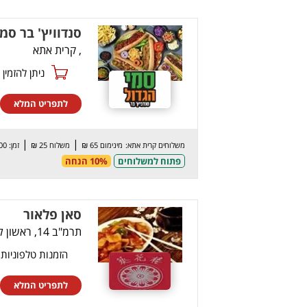
סנדוויץ' בר סמ
, קרית אתא
ניתן להזמין online
לתפריט המלא
|
|
משלוחים קרית אתא:
מינימום 65 ₪
משלוח 25 ₪
זמן: 100 דק’
פתוח למשלוחים
10% הנחה
סאן פלאור
תרמ"ב 14, ראשון לציון
הזמנות טלפוניות
לתפריט המלא