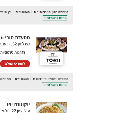
|
|
משלוחים חולון:
מינימום 100 ₪
משלוח 20 ₪
זמן: 90 דק’
פתוח למשלוחים
מסעדת טורי torii גבעתיים
כצנלסון 62, גבעתיים
הזמנות טלפוניות
לתפריט המלא
|
|
משלוחים גבעתיים:
מינימום 0 ₪
משלוח חינם
זמן: משתנ
פתוח למשלוחים
יוקוזונה יפו
עולי ציון 22, תל אביב