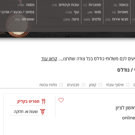
כנאפה
סופגניות
עוגות וקינוחים
פסטה
)
192
(
)
16
(
)
1
(
)
3
(
מאפיות
סושי
עוף
צמחוני / טבעוני / אורגני
)
120
(
)
48
(
)
5
(
מגשי אירוח
סלטים
פיצה
שווארמה
)
95
(
)
283
(
)
400
(
)
23
(
)
1
ים לכם משלוחי נודלס בכל צורה שתרצו,...
קראו עוד
איסוף עצמי
קופון
מבצעים
פתוח עכשיו
תפריט בקליק
שעות וא. חלוקה