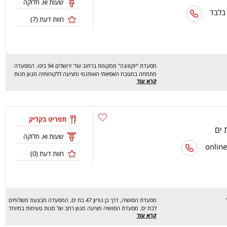
שעות וא. חלוקה
 בלבד
חוות דעת (
7
)
מסעדת "יוקוזונה" ממקומת ברחוב שד' ירושלים 94 ביפו. המסעדה
מתמחה במטבח האסיאתי האותנטי ומציעה ללקוחותיה מגוון מנות
קרא עוד
מעולות כמו סלטים טריים ברטבים יוצאי דופן, נודלסים עם סוגי אטריות
לבחירה, מנות של כנפייםברטבים לפי בחירה, מטוגנים, פירות ים
טריים, מנות אורז כמו קארי אדום, קארי ירוק, מוקפצים, רולים של סושי
עם דגים וירקות, קומבינציות ועוד... שיהיה בתיאבון!
תפריט בקליק
שעות וא. חלוקה
חוות דעת (
0
)
מסעדת הסושיה, דרך בן גוריון 47 בת ים, המסעדה מבצעת משלוחים
לבת ים. מסעדת הסושיה מציעה מגוון רחב של מנות טעימות במיוחד
קרא עוד
כמו: סושי, סלטים, מרקים ועוד.. מחכים לכם לחוויה מהנה, שיהיה
בתאבון!