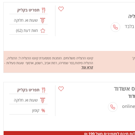
תפריט בקליק
שעות וא. חלוקה
 בלבד
חוות דעת (
62
)
קיוטו הרצליה משלוחים. הזמנות ממסעדת קיוטו הרצליה ל: הרצליה,
הרצליה פיתוח,כפר שמריהו, רמת אביב, רשפון, ארסוף שעות פעילות -
קרא עוד
א עד ה 11:00 עד 23:30, שישי + שבת 13:00 עד 23:30
ס אשדוד
תפריט בקליק
דוד
שעות וא. חלוקה
קופון
ח חינם למזמינים מעל 199 ₪