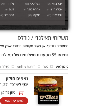
אוכל ביתי
אוכל סיני
גלידות
)
10
(
)
36
(
)
57
(
אוכל גרוזיני
ארוחת בוקר
דגים
)
38
(
)
18
(
)
5
(
אוכל יפני
בורקס
המבורגר
48
(
)
17
(
)
12
(
משלוחי תאילנדי / נודלס
מחפשים נודלס? אין ספור מקומות ברחבי הארץ מציע
נמצאו 55 מסעדות משלוחים של תאילנדי / נודלס
סינון לפי:
כשר
הזמנות online
משלוחים
נאפיס חולון
יוסף לישנסקי 27, ראשון לציון
ניתן להזמין online
לתפריט המלא