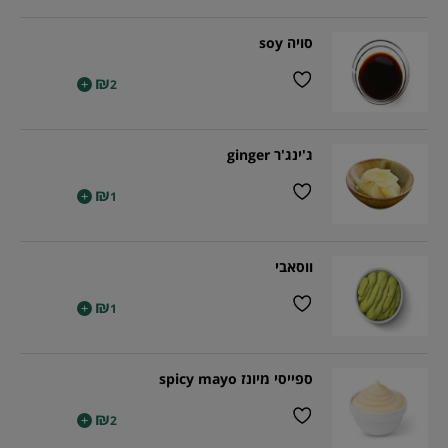
סויה soy
₪
+
2
ג'ינג'ר ginger
₪
+
1
ווסאבי
₪
+
1
ספייסי מיונז spicy mayo
₪
+
2