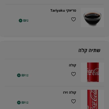
טריאקי Tariyaku
₪
+
2
שתיה קלה
קולה
₪
+
12
קולה זירו
₪
+
12