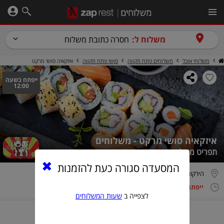
משלוח ל:
חסרה כתובת משלוח
משלוחי אוכל
משלוחים פתח תקווה
סושי פתח תקווה
איזקאיה סושי מרקט
ייפתח בשעה
12:00
איזקאיה סושי מרקט - משלוחים
תפריט משלוחים
המסעדה סגורה כעת להזמנות
הירקונים 43, פתח תקווה
ייפתח בשעה 12:00
4.5/5.0 (1215 חוות דעת)
לצפייה ב
שעות המשלוחים
מזמינים Online
בקלות ובמהירות