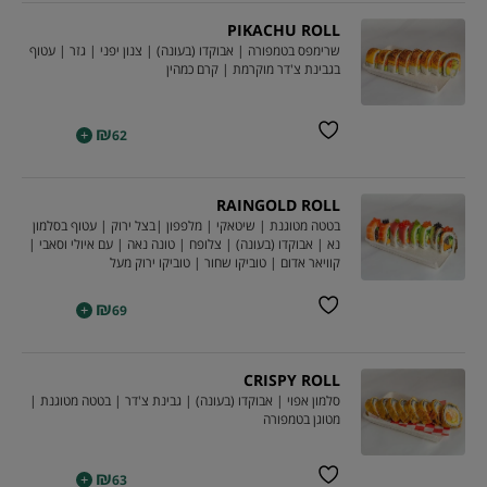
PIKACHU ROLL
שרימפס בטמפורה | אבוקדו (בעונה) | צנון יפני | גזר | עטוף
בגבינת צ'דר מוקרמת | קרם כמהין
₪
+
62
RAINGOLD ROLL
בטטה מטוגנת | שיטאקי | מלפפון |בצל ירוק | עטוף בסלמון
נא | אבוקדו (בעונה) | צלופח | טונה נאה | עם איולי וסאבי |
קוויאר אדום | טוביקו שחור | טוביקו ירוק מעל
₪
+
69
CRISPY ROLL
סלמון אפוי | אבוקדו (בעונה) | גבינת צ'דר | בטטה מטוגנת |
מטוגן בטמפורה
₪
+
63