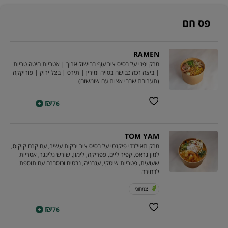
פס חם
RAMEN
מרק יפני על בסיס ציר עוף בבישול ארוך | אטריות חיטה טריות
| ביצה רכה כבושה בסויה ומירין | תירס | בצל ירוק | פוריקקה
(תערובת שבבי אצות עם שומשום)
₪
+
76
TOM YAM
מרק תאילנדי פיקנטי על בסיס ציר ירקות עשיר, עם קרם קוקוס,
למון גראס, קפיר ליים, פפריקה, לימון, שורש גלינגר, אטריות
שעועית, פטריות שיטקי, עגבניה, נבטים וכוסברה עם תוספת
לבחירה
צמחוני
₪
+
76