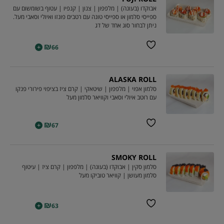
אבוקדו (בעונה) | מלפפון | צנון | קנפיו | עטוף בשומשום עם
ספייסי סלמון או ספייסי טונה עם רטבים פונזו ואיולי וסאבי מעל.
ניתן לבחור סוג אחד של דג
₪
+
66
ALASKA ROLL
סלמון אפוי | מלפפון | שיטאקי | קרם ציז בציפוי פירורי פנקו
עם רוטב איולי וסאבי וקוויאר סלמון מעל
₪
+
67
SMOKY ROLL
סלמון סקין | אבוקדו (בעונה) | מלפפון | קרם ציז | עיטוף
סלמון מעושן | קוויאר טוביקו מעל
₪
+
63