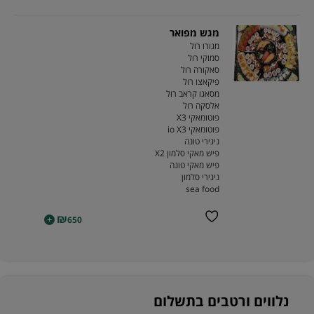
מגש מפואר
מגורו רול
סמוקי רול
סאקורה רול
פיקאצו רול
מסאגו קראב רול
אלסקה רול
פוטומאקי X3
פוטומאקי io X3
ניגירי טונה
פיש מאקי סלמון X2
פיש מאקי טונה
ניגירי סלמון
sea food
₪
+
650
נלווים ורטבים בתשלום