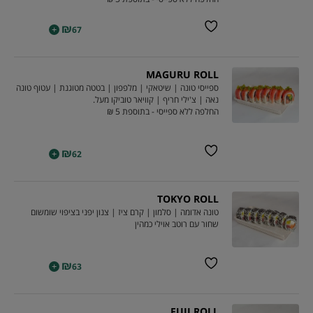
₪
+
67
MAGURU ROLL
ספייסי טונה | שיטאקי | מלפפון | בטטה מטוגנת | עטוף טונה
נאה | צ'ילי חריף | קוויאר טוביקו מעל.
החלפה ללא ספייסי - בתוספת 5 ₪
₪
+
62
TOKYO ROLL
טונה אדומה | סלמון | קרם ציז | צנון יפני בציפוי שומשום
שחור עם רוטב אוילי כמהין
₪
+
63
FUJI ROLL