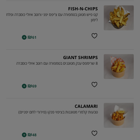
FISH-N-CHIPS
קט פיש מטוגן בטמפורה עם צ’יפס יפני ורוטב איולי כוסברה ופלח
לימון
₪
+
61
GIANT SHRIMPS
8 שרימפס ענק מטוגנים בטמפורה עם רוטב איולי כוסברה
₪
+
69
CALAMARI
טבעות קלמרי מטוגנות בציפוי פנקו (פירורי לחם יפניים)
₪
+
48