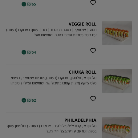
₪
+
65
VEGGIE ROLL
חסה | שיטאקי | בטטה מטוגנת | גזר | עטוף באבוקדו (בעונה)
עם רוטב פטריות ושבבי בטטה ושומשום מעל
₪
+
54
CHUKA ROLL
סלמון נא , מלפפון, אבוקדו (בעונה),פטריות שיטאקי , בציפוי
סלט צ'וקה (אצות קומבו בתיבול שמן שומשום וצ'ילי ) וטוביקו
₪
+
62
PHILADELPHIA
סלמון נא , קרם צ'יז/פילדלפיה , אבוקדו ( בעונה ) ומלפפון עטוף
בסלמון נא עם עירית/בצל ירוק מעל