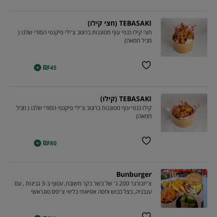
TEBASAKI (חצי קילו)
חצי קילו כנפי עוף מטוגנות ברוטב צ'ילי פיקנטי הסודי שלנו (
מכיל חמאה)
₪
+
45
TEBASAKI (קילו)
קילו כנפי עוף מטוגנות ברוטב צ'ילי פיקנטי הסודי שלנו ( מכיל
חמאה)
₪
+
80
Bunburger
צ'יזבורגר 200 ג' של בשר בקר משובח, עטוף ב-3 גבינות , עם
עגבניה, בצל כבוש וחסה אסיאתי בליווי צ'יפס טוגראשי