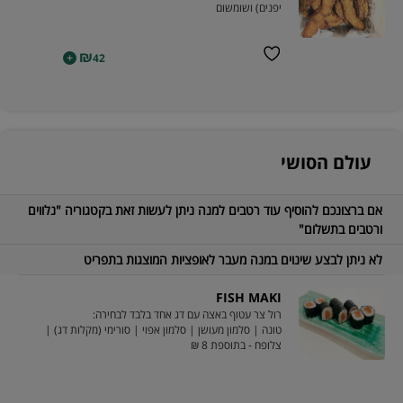
יפנים) ושומשום
₪
+
42
עולם הסושי
אם ברצונכם להוסיף עוד רטבים למנה ניתן לעשות זאת בקטגוריה "נלווים
ורטבים בתשלום"
לא ניתן לבצע שינוים במנה מעבר לאופציות המוצגות בתפריט
FISH MAKI
רול צר עטוף באצה עם דג אחד בלבד לבחירה:
טונה | סלמון מעושן | סלמון אפוי | סורימי (מקלות דג) |
צלופח - בתוספת 8 ₪