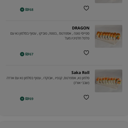
₪
+
68
DRAGON
ספייסי טונה , אספרגוס , בטטה, טוביקו , עטוף בסלמון נא עם
פלפל חלפיניו מעל
₪
+
67
Saka Roll
סלמון נא, אספרגוס, קנפיו , אבוקדו , עטוף בסלמון נא עם אררה
(שבבי אורז)
₪
+
69