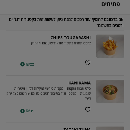
פתיחים
אם ברצונכם להוסיף עוד רטבים למנה ניתן לעשות זאת בקטגוריה "נלווים
ורטבים בתשלום"
CHIPS TOUGARASHI
צ’יפס תפו”א בתיבול טוגאראשי, שום ורוזמרין
₪
+
22
KANIKAMA
סלט אצות ואקמה | מקלות סורימי (מקלות דג) | איטריות
שעועית | מלפפון וגזר בתיבול רוטב פונזו עם שומשום בצל ירוק
מעל
₪
+
31
TATAKI TUNA