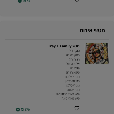
₪
+
73
מגשי אירוח
מגש Tray L Family
טוקיו רול
סאקורה רול
מגורו רול
אלסקה רול
פוג'י רול
פיקאצ'ו רול
ניגירי צלופח
סשימי סלמון
ניגירי סלמון
ניגירי טונה
פיש פאקי סלמון X2
פיש מאקי טונה
₪
+
470