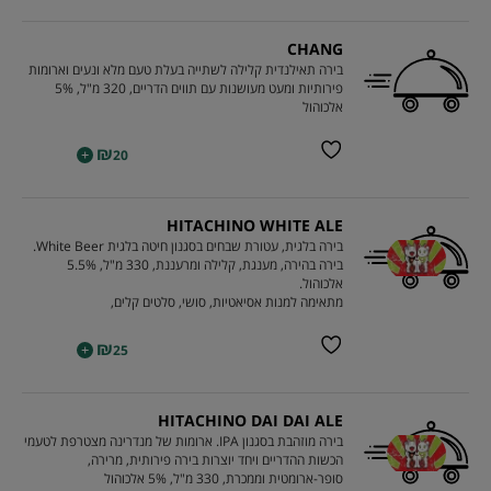
CHANG
בירה תאילנדית קלילה לשתייה בעלת טעם מלא ונעים וארומות
פירותיות ומעט מעושנות עם תווים הדריים, 320 מ"ל, 5%
אלכוהול
₪
+
20
HITACHINO WHITE ALE
בירה בלגית, עטורת שבחים בסגנון חיטה בלגית White Beer.
בירה בהירה, מענגת, קלילה ומרעננת, 330 מ"ל, 5.5%
אלכוהול.
מתאימה למנות אסיאטיות, סושי, סלטים קלים,
₪
+
25
HITACHINO DAI DAI ALE
בירה מוזהבת בסגנון IPA. ארומות של מנדרינה מצטרפת לטעמי
הכשות ההדריים ויחד יוצרות בירה פירותית, מרירה,
סופר-ארומטית וממכרת, 330 מ"ל, 5% אלכוהול