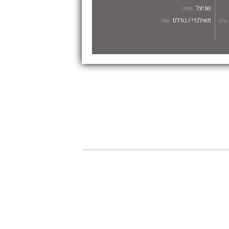
שניצל
)
185
(
תאילנדי / נודלס
)
56
(
)
71
(