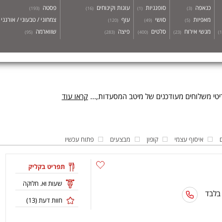
כנאפה
סופגניות
עוגות וקינוחים
פסטה
)
193
(
)
16
(
)
1
(
)
3
(
מאפיות
סושי
עוף
צמחוני / טבעוני / אורגני
)
120
(
)
49
(
)
5
(
מגשי אירוח
סלטים
פיצה
שווארמה
)
95
(
)
283
(
)
400
(
)
23
(
)
1
טי משלוחים מעודכנים של מיטב המסעדות,...
קראו עוד
איסוף עצמי
קופון
מבצעים
פתוח עכשיו
תפריט בקליק
שעות וא. חלוקה
 בלבד
חוות דעת (
13
)