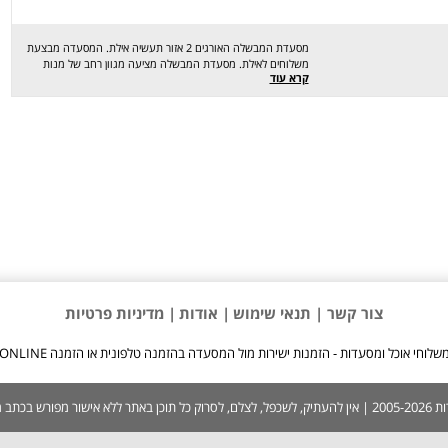
מסעדת המבשלה האורגים 2 אזור תעשיה אילת. המסעדה מבצעת
משלוחים לאילת. מסעדת המבשלה מציעה מגוון רחב של מנות
קרא עוד
טעימות במיוחד כמו: פיצה, כרובית מטוגנת, טבעות בצל, כנפיים,
המבורגר אסאדו, המבורגר טבעוני, סלט תאילנדי, פסטה פוזילי גבינות,
שניצלונים, טורטיה בוריטו פטריות טבעוני, טורטיה בוריטו אנטריקוט,
נזיד פורטר, עוגת ביסקוויטים ועוד. מחכים לכם לחוויה מהנה, שיהיה
בתאבון !
צור קשר |
תנאי שימוש
| אודות
| מדיניות פרטיות
שלוחי אוכל ומסעדות - הזמנות ישירות מול המסעדה בהזמנה טלפונית או הזמנה ONLINE
 בכתב ממערכת האתר.