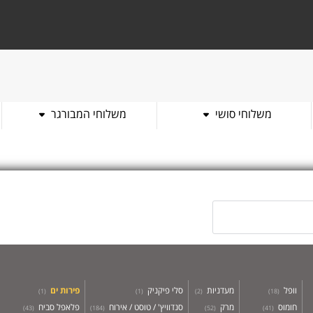
משלוחי סושי
משלוחי המבורגר
 שם מסעדה
וופל
מעדניות
סלי פיקניק
פירות ים
)
1
(
)
1
(
)
2
(
)
18
(
חומוס
מרק
סנדוויץ' / טוסט / אירוח
פלאפל סביח
)
43
(
)
184
(
)
52
(
)
41
(