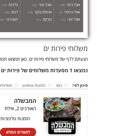
אוכל ביתי
אוכל סיני
גלידות
)
10
(
)
36
(
)
58
(
אוכל גרוזיני
ארוחת בוקר
דגים
)
38
(
)
18
(
)
5
(
אוכל יפני
בורקס
המבורגר
48
(
)
17
(
)
12
(
משלוחי פירות ים
הגעתם לדף של משלוחי פירות ים. כאן תמצאו תפרי
נמצאו 1 מסעדות משלוחים של פירות ים
סינון לפי:
כשר
הזמנות online
משלוחים
המבשלה
האורגים 2, אילת
הזמנות טלפוניות
לתפריט המלא