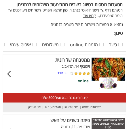
מסעדות נוספות בסיווג בשרים המבצעות משלוחים לנתניה:
הגעתם לדף של משלוחי אוכל בנתניה. כאן תמצאו תפריטי משלוחים מעודכנים של
מיטב המסעדות,...
קראו עוד
נמצאו 8 מסעדות משלוחים של בשרים בנתניה
סינון:
כשר
הזמנות online
משלוחים
איסוף עצמי
ממטבחה של רונית
ויסוצקי 14, תל אביב
30
חוו”ד
online
קינוח חינם בהזמנה מעל 500 ש"ח
משלוחים נתניה
|
מינ' 210 ₪
|
משלוח 15 ₪
|
זמן: 90 דק’
פיתה בשרים על האש
שירות המשלוחים של המסעדה
יפתח בתאריך 09.08.26 בשעה
שד' ויצמן 11, נתניה
11:30