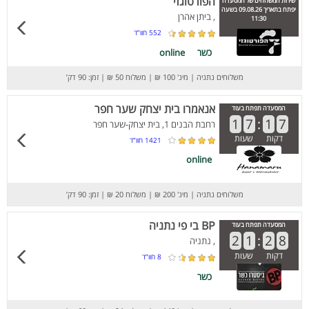
הפורטוגזי
שירות המשלוחים של המסעדה
יפתח בתאריך 09.08.26 בשעה
, ביתן אהרן
11:30
552
חוו”ד
כשר
online
משלוחים נתניה
|
מינ' 100 ₪
|
משלוח 50 ₪
|
זמן: 90 דק’
אנאמרו בית יצחק שער חפר
המסעדה תפתח בעוד
1
7
:
1
7
רחבת הבנים 1, בית יצחק-שער חפר
דקות
שעות
1421
חוו”ד
online
משלוחים נתניה
|
מינ' 200 ₪
|
משלוח 20 ₪
|
זמן: 90 דק’
BP בי פי נתניה
המסעדה תפתח בעוד
2
1
:
2
8
, נתניה
דקות
שעות
8
חוו”ד
כשר