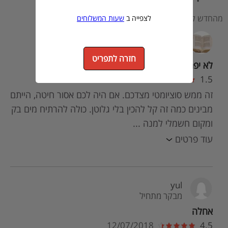
מהחדש לישן
לצפייה ב
שעות המשלוחים
סגולינקה
מבקר מתחיל
חזרה לתפריט
לא יפה שאין אטריות אורז למי שאסור חיטה
07/04/2019
1.5
זה ממש סוציומטי מצדכם. אם היה לכם אסור חיטה, הייתם
מבינים כמה זה קל להכין בלי גלוטן. כולה להרתיח מים בק
ומקום חשמלי למנה ...
עוד פרטים
yul
מבקר מתחיל
אחלה
12/07/2018
4.5