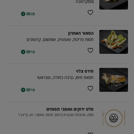
ומסקרפונה
₪
+
28
הסאזר האחרון
חסות פריכות, שעועית, שומשום, קרוטונים
₪
+
18
תירס צלוי
חמאת מיסו, גבינה כחולה, טוגראשי
₪
+
18
סלט ירוקים וואסבי תפוחים
חסה, ארוגולה וצנונית ברוטב תפוח, וואסבי, יוזו, וג'ינג'ר