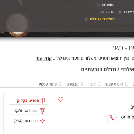
שווארמה
)
3
(
/ אירוח
שניצל
)
8
(
)
1
(
תאילנדי / נודלס
)
3
(
ם - כשר
. כאן תמצאו תפריטי משלוחים מעודכנים של...
קראו עוד
איסוף עצמי
קופון
מבצעים
פתוח עכשיו
תפריט בקליק
שעות וא. חלוקה
חוות דעת (
214
)