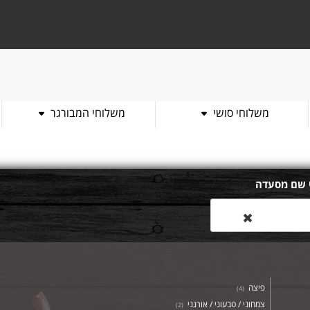
משלוחי סושי
משלוחי המבורגר
 שם מסעדה
✖
פיצה
)
4
(
צמחוני / טבעוני / אורגני
)
2
(