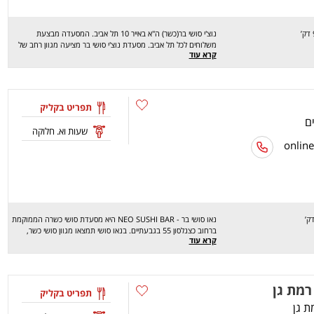
נוצ'י סושי בר(כשר) ה"א באייר 10 תל אביב. המסעדה מבצעת
משלוחים לכל תל אביב. מסעדת נוצ'י סושי בר מציעה מגוון רחב של
קרא עוד
מנות טעימות במיוחד: נודלס, פאד תאי, מבחר רב של סושי, סלטים,
מגשי מסיבה ועוד.. מחכים לכם לחוויה מהנה, שיהיה בתאבון!
תפריט בקליק
שעות וא. חלוקה
נאו סושי בר - NEO SUSHI BAR היא מסעדת סושי כשרה הממוקמת
ברחוב כצנלסון 55 בגבעתיים. בנאו סושי תמצאו מגוון סושי כשר,
קרא עוד
המוכן במקום מדגים טריים. בנוסף בנאו סושי בר מבחר מנות נודלס
מוקפץ עם ירקות, עוף, בוטנים. נאו סושי בר מבצעים משלוחים
לגבעתיים, רמת גן וכל העיר תל אביב, בימים ראשון עד חמישי מ12
בצהריים ועד חצות. בימי שישי עד שלוש בצהריים, ובמוצאי שבת עד
רמת גן
חצות. שיהיה בתאבון! NEO SUSHI BAR
תפריט בקליק