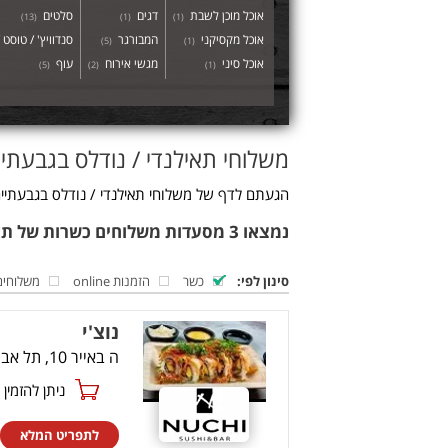
אוכל מוכן לשבת
דגים
סלטים
)
13
(
)
1
(
)
1
(
אוכל מקסיקני
המבורגר
סנדוויץ' / טוסט 
)
5
(
)
1
(
אוכל סיני
מגשי אירוח
עוף
)
5
(
)
2
(
)
1
(
משלוחי תאילנדי / נודלס בגבעתיי
הגעתם לדף של משלוחי תאילנדי / נודלס בגבעתיים
נמצאו 3 מסעדות משלוחים כשרות של תאילנדי / נודלס בגבעתיים
סינון לפי:
כשר
הזמנות online
משלוחים
נוצ'י
ה באייר 10, תל אביב
ניתן להזמין online
לתפריט המלא