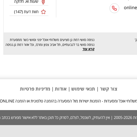
שעות וא. חלוקה
חוות דעת (
147
)
נגיסה סושי רמת גן מציעים משלוחי אוכל יפני וסושי כשר ממסעדת
נגיסה סושי בר לגבעתיים, תל אביב צפון ומרכז, וכל אזור רמת גן.נגיסה
קרא עוד
סושי רמת גן מציעה מגוון מנות סושי איכותיות ממרכיבים טריים ומנות
המוכנות בעת ההזמנה. לצד מנות הסושי קיימות מנות סלטים, מנות
אטריות נודלס איכותי ומנות בשר. שירות המשלוחים פעיל בכל ימות
השבוע, ימי שישי עד כניסת שבת וימי שבת ממוצ"ש עד 23:30,
בתאבון !
צור קשר |
תנאי שימוש
| אודות
| מדיניות פרטיות
שלוחי אוכל ומסעדות - הזמנות ישירות מול המסעדה בהזמנה טלפונית או הזמנה ONLINE
 בכתב ממערכת האתר.