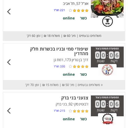
אצ"ל 57, תל אביב
221
חוו”ד
כשר
online
משלוחים גבעתיים
|
מינ' 60 ₪
|
משלוח 18 ₪
|
זמן: 60 דק’
שיפודי סמי ובניו בכשרות חלק
המסעדה תפתח בעוד
מהדרין
0
0
:
0
6
דרך בן גוריון 173, רמת גן
דקות
שעות
330
חוו”ד
כשר
online
○
משלוחים גבעתיים
|
מינ' 50 ₪
|
משלוח 15 ₪
|
זמן: 70 דק’
צנעני בני ברק
המסעדה תפתח בעוד
0
0
:
0
6
ז'בוטינסקי 92, בני ברק
דקות
שעות
215
חוו”ד
כשר
online