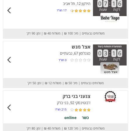
0
7
:
1
6
הירקון 12, תל אביב
דקות
שעות
17
חוו”ד
משלוחים גבעתיים
|
מינ' 100 ₪
|
משלוח 40 ₪
|
זמן: 90 דק’
אצל מנש
המסעדה תפתח בעוד
0
3
:
1
6
כצנלסון 67, גבעתיים
דקות
שעות
0
חוו”ד
משלוחים גבעתיים
|
מינ' 50 ₪
|
משלוח 12 ₪
|
זמן: 50 דק’
צנעני בני ברק
ז'בוטינסקי 92, בני ברק
215
חוו”ד
כשר
online
משלוחים גבעתיים
|
מינ' 120 ₪
|
משלוח 40 ₪
|
זמן: 80 דק’