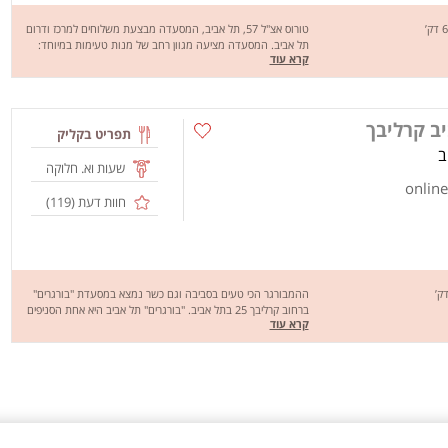
טורוס אצ"ל 57, תל אביב, המסעדה מבצעת משלוחים למרכז ודרום
תל אביב. המסעדה מציעה מגוון רחב של מנות טעימות במיוחד:
קרא עוד
המבורגרים, כריכים המוגשים בג'בטה, מבחר רולים: אנטריקוט, עוף
והמבורגר עם מבחר ירקות ורטבים לבחירה. מחכים לכם לחוויה
מהנה, שיהיה בתיאבון!
יב קרליבך
תפריט בקליק
שעות וא. חלוקה
חוות דעת (
119
)
ההמבורגר הכי טעים בסביבה וגם כשר נמצא במסעדת "בורגרים"
ברחוב קרליבך 25 בתל אביב. "בורגרים" תל אביב היא אחת הסניפים
קרא עוד
מרשת הבורגרים אשר שינתה את ההווי הרגיל של אכילת המבורגר על
ידי כך שהיא מתמחה בהכנת מיני בורגרים אשר לכל המבורגר טעם
שונה שממנו ניתן להנות בארוחה אחת! עם דגש על איכות ועסיסיות
הבשר, ניתן להזמין ארוחות ביחידים זוגות ואפילו בשלישיה. בנוסף
להמבורגר ניתן להזמין עוף בלחמניה, וסלטים מירקות טרייים ורעננים.
אז כל שנותר הוא לבחור את הארוחה שלכם ולבצע הזמנה! בתאבון!