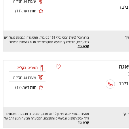
שעות וא. חלוקה
 בלבד
חוות דעת (
11
)
בורגראנץ' (כשר) ז'בוטינסקי 138 בני ברק, המסעדה מבצעת משלוחים
לגבעתיים, בורגראנץ' מציעה מגוון רחב של מנות טעימות במיוחד
קרא עוד
כמו:ראנץ', ראנץ' כפול, ראנץ' צ'יקן, קומבינה ועוד.. מחכים לכם לחוויה
מהנה, שיהיה בתאבון!
אגה
תפריט בקליק
שעות וא. חלוקה
 בלבד
חוות דעת (
17
)
מסעדת באבא יאגה בירקון 12 תל אביב, המסעדה מבצעת משלוחים
לתל אביב רמתן גן וגבעתיים והסביבה. המסעדה מציעה מגוון רחב של
קרא עוד
מנות טעימות במיוחד המגיעות מן המטבח הרוסי...מחכים לכם לחוויה
מהנה ומעניינת, שיהיה בתיאבון!