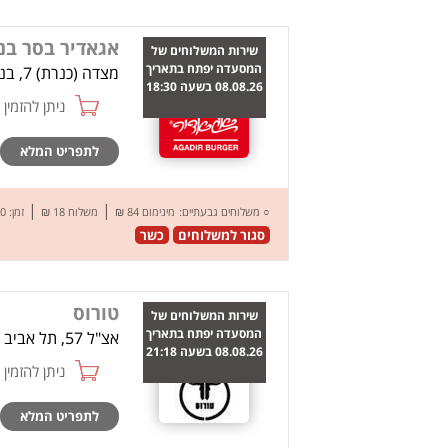
אגאדיר בסר בני
שירות המשלוחים של
המסעדה יפתח בתאריך
מצדה (כנרת) 7, בני ברק
08.08.26 בשעה 18:30
ניתן להזמין online
לתפריט המלא
|
|
○
משלוחים גבעתיים:
מינימום 84 ₪
משלוח 18 ₪
זמן: 70 דק’
סגור למשלוחים
כשר
טורוס
שירות המשלוחים של
המסעדה יפתח בתאריך
אצ"ל 57, תל אביב
08.08.26 בשעה 21:18
ניתן להזמין online
לתפריט המלא