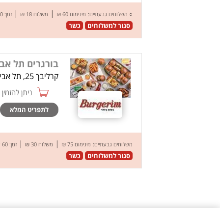
|
|
○
משלוחים גבעתיים:
מינימום 60 ₪
משלוח 18 ₪
זמן: 60 דק’
סגור למשלוחים
כשר
בורגרים תל אב
קרליבך 25, תל אביב
ניתן להזמין online
לתפריט המלא
|
|
משלוחים גבעתיים:
מינימום 75 ₪
משלוח 30 ₪
זמן: 60 דק’
סגור למשלוחים
כשר