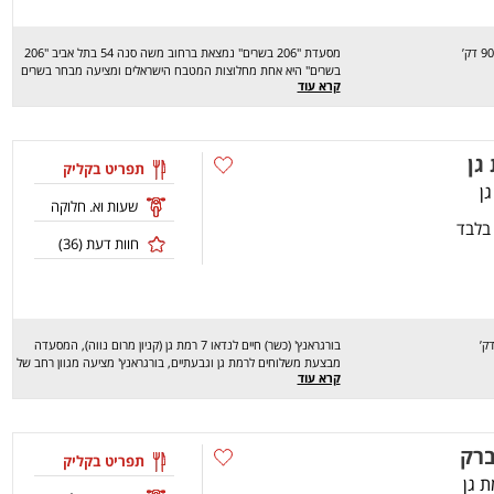
מסעדת "206 בשרים" נמצאת ברחוב משה סנה 54 בתל אביב "206
בשרים" היא אחת מחלוצות המטבח הישראלים ומציעה מבחר בשרים
קרא עוד
עסיסים וטעימים ממגוון סוגים: כבש, עוף, בקר ואפילו דגים, את
המנות תוכלו לבחור להזמין בפיתה או בחמגשית עם מבחר רב של
סלטים ומנות חמות להוספה.שירות המשלוחים של "206 בשרים"
בימים א'-ש' בין 12:00-23:00
גן
תפריט בקליק
שעות וא. חלוקה
 בלבד
חוות דעת (
36
)
בורגראנץ' (כשר) חיים לנדאו 7 רמת גן (קניון מרום נווה), המסעדה
מבצעת משלוחים לרמת גן וגבעתיים, בורגראנץ' מציעה מגוון רחב של
קרא עוד
מנות טעימות במיוחד כמו:ראנץ', ראנץ' כפול, ראנץ' צ'יקן, קומבינה
ועוד.. מחכים לכם לחוויה מהנה, שיהיה בתאבון!
ברק
תפריט בקליק