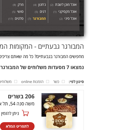
אוכל מוכן לשבת
ג'חנון
מרק
)
8
(
)
4
(
)
2
(
אוכל מקסיקני
דגים
סושי
)
5
(
)
5
(
)
1
(
אוכל סיני
המבורגר
סלטים
)
17
(
)
7
(
)
2
(
המבורגר גבעתיים - המקומות המ
מחפשים המבורגר בגבעתיים? כל מה שאתם צריכים זה
נמצאו 7 מסעדות משלוחים של המבורגר בגבעתיים
סינון לפי:
כשר
הזמנות online
משלוחים
206 בשרים
משה סנה 54, תל אביב
ניתן להזמין online
לתפריט המלא