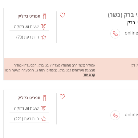
 ברק (כשר)
תפריט בקליק
שעות וא. חלוקה
חוות דעת (
70
)
אגאדיר (כשר הרב מחפוד) מצדה 7 בני ברק, המסעדה אגאדיר
מבצעת משלוחים לבני ברק, גבעתיים ורמת גן, המסעדה מציעה מגוון
קרא עוד
מנות טעימות ומיוחדות כמו המבורגרים במבחר טעמים, מחכים לכם
לחוויה מהנה וטעימה, שיהיה בתאבון !
תפריט בקליק
שעות וא. חלוקה
חוות דעת (
221
)