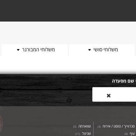
משלוחי סושי
משלוחי המבורגר
 שם מסעדה
✖
סנדוויץ' / טוסט / אירוח
שווארמה
)
5
(
)
3
(
עוף
שניצל
)
11
(
)
8
(