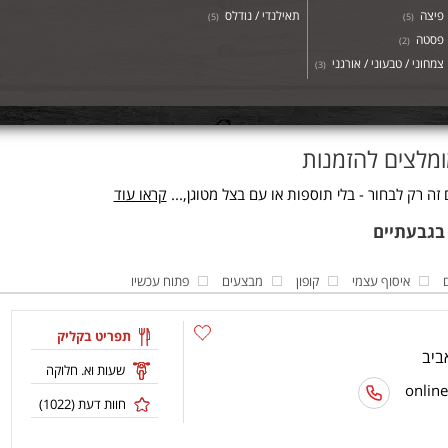
פיצה
תאילנדי / נודלס
)
5
(
)
5
(
פסטה
)
2
(
צמחוני / טבעוני / אורגני
)
3
(
ומלצים להזמנות
 רק לבחור - בלי תוספות או עם בצל מטוגן,...
קראו עוד
איסוף עצמי
קופון
מבצעים
פתוח עכשיו
תפריט בקליק
שעות וא. חלוקה
חוות דעת (
1022
)