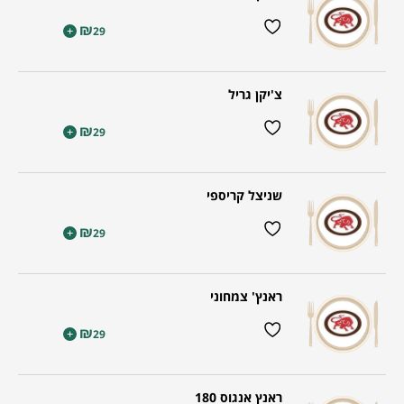
₪
+
29
צ'יקן גריל
₪
+
29
שניצל קריספי
₪
+
29
ראנץ' צמחוני
₪
+
29
ראנץ אנגוס 180