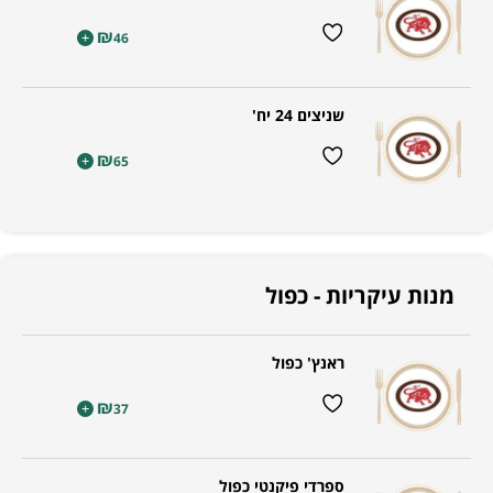
₪
+
46
שניצים 24 יח'
₪
+
65
מנות עיקריות - כפול
ראנץ' כפול
₪
+
37
ספרדי פיקנטי כפול