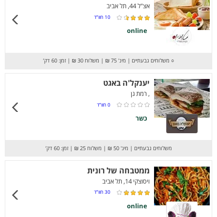
אצ"ל 44, תל אביב
10
חוו”ד
online
○
משלוחים גבעתיים
|
מינ' 75 ₪
|
משלוח 30 ₪
|
זמן: 60 דק’
יענקל'ה באגט
, רמת גן
0
חוו”ד
כשר
משלוחים גבעתיים
|
מינ' 50 ₪
|
משלוח 25 ₪
|
זמן: 60 דק’
ממטבחה של רונית
ויסוצקי 14, תל אביב
30
חוו”ד
online