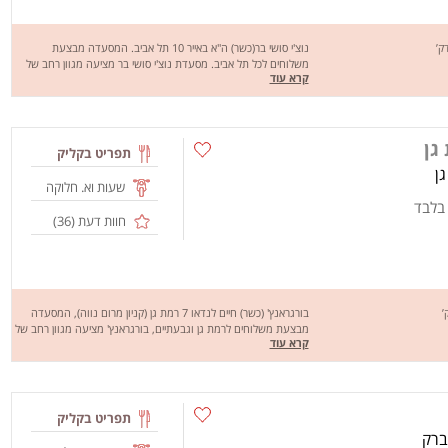
נוצ'י סושי בר(כשר) ה"א באייר 10 תל אביב. המסעדה מבצעת
משלוחים לכל תל אביב. מסעדת נוצ'י סושי בר מציעה מגוון רחב של
קרא עוד
מנות טעימות במיוחד: נודלס, פאד תאי, מבחר רב של סושי, סלטים,
מגשי מסיבה ועוד.. מחכים לכם לחוויה מהנה, שיהיה בתאבון!
גן
תפריט בקליק
שעות וא. חלוקה
 בלבד
חוות דעת (
36
)
בורגראנץ' (כשר) חיים לנדאו 7 רמת גן (קניון מרום נווה), המסעדה
מבצעת משלוחים לרמת גן וגבעתיים, בורגראנץ' מציעה מגוון רחב של
קרא עוד
מנות טעימות במיוחד כמו:ראנץ', ראנץ' כפול, ראנץ' צ'יקן, קומבינה
ועוד.. מחכים לכם לחוויה מהנה, שיהיה בתאבון!
תפריט בקליק