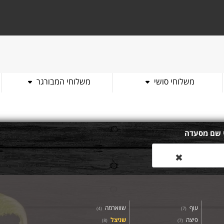
משלוחי סושי
משלוחי המבורגר
 שם מסעדה
✖
עוף
שווארמה
)
4
(
)
7
(
פיצה
שניצל
)
8
(
)
7
(