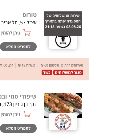
טורוס
שירות המשלוחים של
המסעדה יפתח בתאריך
אצ"ל 57, תל אביב
08.08.26 בשעה 21:18
ניתן להזמין online
לתפריט המלא
|
|
משלוחים רמת גן:
מינימום 60 ₪
משלוח 18 ₪
זמן: 60 דק’
סגור למשלוחים
כשר
שיפודי סמי ובנ
דרך בן גוריון 173, רמת גן
ניתן להזמין online
לתפריט המלא