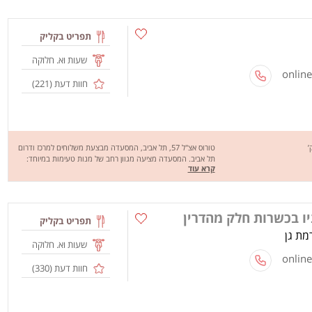
בחירת הסועד. מפגש ז'בוטינסקי מבצעים משלוחים לבני ברק
וסביבתה בשעות שהכי טעים לאכול. מחכים לכם לחוויה מהנה, שיהיה
בתאבון!
תפריט בקליק
שעות וא. חלוקה
חוות דעת (
221
)
טורוס אצ"ל 57, תל אביב, המסעדה מבצעת משלוחים למרכז ודרום
תל אביב. המסעדה מציעה מגוון רחב של מנות טעימות במיוחד:
קרא עוד
המבורגרים, כריכים המוגשים בג'בטה, מבחר רולים: אנטריקוט, עוף
והמבורגר עם מבחר ירקות ורטבים לבחירה. מחכים לכם לחוויה
מהנה, שיהיה בתיאבון!
יו בכשרות חלק מהדרין
תפריט בקליק
שעות וא. חלוקה
חוות דעת (
330
)