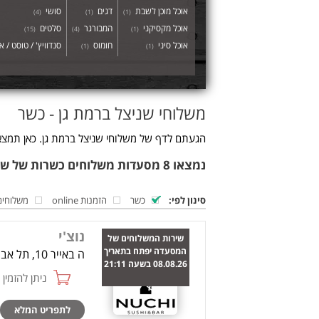
אוכל מוכן לשבת
דגים
סושי
)
4
(
)
1
(
)
1
(
אוכל מקסיקני
המבורגר
סלטים
)
15
(
)
4
(
)
1
(
אוכל סיני
חומוס
סנדוויץ' / טוסט / א
)
1
(
)
1
(
משלוחי שניצל ברמת גן - כשר
הגעתם לדף של משלוחי שניצל ברמת גן. כאן תמצא
נמצאו 8 מסעדות משלוחים כשרות של שניצל ברמת גן
סינון לפי:
כשר
הזמנות online
משלוחים
נוצ'י
שירות המשלוחים של
המסעדה יפתח בתאריך
ה באייר 10, תל אביב
08.08.26 בשעה 21:11
ניתן להזמין online
לתפריט המלא