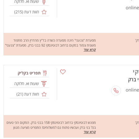
שעות וא. חלוקה
חוות דעת (
215
)
מסעדת "צנעני" הינה מסעדה כשרה בד"ץ מהדרין הרב מחפוד
משגיח צמוד במקום ברחוב ז'בוטינסקי 92 בבני ברק. מסעדת "צנעני"
קרא עוד
מציעה מגוון עשיר של מאכלים בשריים טעימים, ביתיים כמו: שווארמה
פרגית, סטייק עוף, מיקס בשרים, אנטריקוט כל המנות מלוות עם מגוון
רחב של סלטים ופיתות או לאפות ותוספות חמות לבחירה.(כבר למעלה
מ 25 שנה) המסעדה מתנהלת תחת השף שלנו מאיר דוד. וכדי
קי
שמטעמיה של מסעדת "צנעני" יגיע אליכם ישנו שירות משלוחים
תפריט בקליק
בימים א'-ה' בין 12:00-23:00.
שעות וא. חלוקה
חוות דעת (
21
)
מפגש ז'בוטינסקי ברחוב ז'בוטינסקי 158 בבני ברק. המקום הכי טעים
בכל בני ברק ועכשיו פתוח גם למשלוחים! התפריט מציעה מגוון
קרא עוד
שיפודים על האש כמו, חזה עוף, שניצל, פרגית, קבב, לבבות, שקדים,
אנטריקוט, כנפיים ועוד. המנות מוגשות בפיתה, לאפה או בבגט לפי