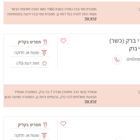
מסעדת סמי ובניו נוסדה בשנת 1960 ומאז הפכה לאלופת הבשר
ושמה הולך לפניה בכל רמת גן. מסעדת סמי ובניו ידועה במומחיותה
קרא עוד
בבשרים ומציעה תפריט עשיר ומגוון בבשרים כמו קבבים פרגיות
לבבות שניצלים חזה עוף אנטריקוטים למיניהם ועוד. סמי ובניו מגישים
בשר בלאפה פיתה או בבגאט עם רטבים וסלטים לבחירה. מסעדת סמי
ובניו עושה משלוחים לכל רמת גן וסביבתה. שהיה בתאבון !
 ברק (כשר)
תפריט בקליק
שעות וא. חלוקה
חוות דעת (
70
)
אגאדיר (כשר הרב מחפוד) מצדה 7 בני ברק, המסעדה אגאדיר
מבצעת משלוחים לבני ברק, גבעתיים ורמת גן, המסעדה מציעה מגוון
קרא עוד
מנות טעימות ומיוחדות כמו המבורגרים במבחר טעמים, מחכים לכם
לחוויה מהנה וטעימה, שיהיה בתאבון !
תפריט בקליק
שעות וא. חלוקה