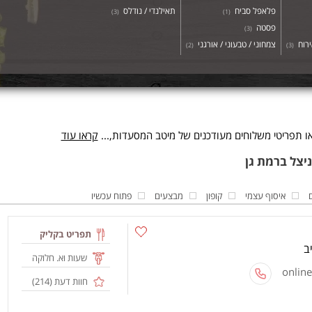
פלאפל סביח
תאילנדי / נודלס
)
3
(
)
1
(
פסטה
)
3
(
ירוח
צמחוני / טבעוני / אורגני
)
2
(
)
3
(
ו תפריטי משלוחים מעודכנים של מיטב המסעדות,...
קראו עוד
איסוף עצמי
קופון
מבצעים
פתוח עכשיו
תפריט בקליק
שעות וא. חלוקה
חוות דעת (
214
)