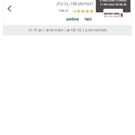
המסעדה יפתח בתאריך
ז'בוטינסקי 158, בני ברק
09.08.26 בשעה 11:00
21
חוו”ד
כשר
online
משלוחים רמת גן
|
מינ' 150 ₪
|
משלוח 45 ₪
|
זמן: 75 דק’