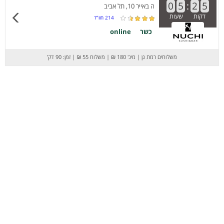
0
5
:
2
5
ה באייר 10, תל אביב
דקות
שעות
214
חוו”ד
כשר
online
משלוחים רמת גן
|
מינ' 180 ₪
|
משלוח 55 ₪
|
זמן: 90 דק’