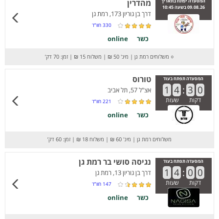
המסעדה יפתח בתאריך
מהדרין
09.08.26 בשעה 10:45
דרך בן גוריון 173, רמת גן
330
חוו”ד
כשר
online
○
משלוחים רמת גן
|
מינ' 50 ₪
|
משלוח 15 ₪
|
זמן: 70 דק’
טורוס
המסעדה תפתח בעוד
1
4
:
3
0
אצ"ל 57, תל אביב
דקות
שעות
221
חוו”ד
כשר
online
משלוחים רמת גן
|
מינ' 60 ₪
|
משלוח 18 ₪
|
זמן: 60 דק’
נגיסה סושי בר רמת גן
המסעדה תפתח בעוד
1
4
:
0
0
דרך בן גוריון 13, רמת גן
דקות
שעות
147
חוו”ד
כשר
online