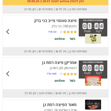
ניתן להזמין online לשעה 20:41 ב-08.08.26
משלוחים רמת גן
|
מינ' 70 ₪
|
משלוח 10 ₪
|
זמן: 60 דק’
פיצה טוונטי פייב בני ברק
המסעדה תפתח בעוד
0
1
:
4
4
כהנמן 100, בני ברק
דקות
שעות
60
חוו”ד
כשר
online
משלוחים רמת גן
|
מינ' 35 ₪
|
משלוח 10 ₪
|
זמן: 45 דק’
אמריקן פיצה רמת גן
המסעדה תפתח בעוד
0
0
:
4
4
ז'בוטינסקי 65, רמת גן
דקות
שעות
448
חוו”ד
כשר
online
משלוחים רמת גן
|
מינ' 60 ₪
|
משלוח חינם
|
זמן: 60 דק’
מאור הפיצה רמת גן
אריה בן אליעזר 24, רמת גן