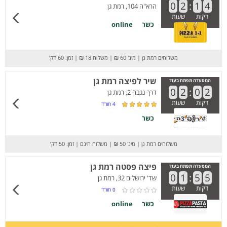
0
2
:
1
4
הרא"ה 104, רמת גן
דקות
שעות
כשר
online
משלוחים רמת גן
|
מינ' 60 ₪
|
משלוח 18 ₪
|
זמן: 60 דק’
שיר לפיצה רמת גן
המסעדה תפתח בעוד
0
2
:
0
2
דרך נגבה 2, רמת גן
דקות
שעות
4
חוו”ד
כשר
משלוחים רמת גן
|
מינ' 50 ₪
|
משלוח חינם
|
זמן: 50 דק’
פיצה פסטה רמת גן
המסעדה תפתח בעוד
0
1
:
5
5
שד' ירושלים 32, רמת גן
דקות
שעות
0
חוו”ד
כשר
online