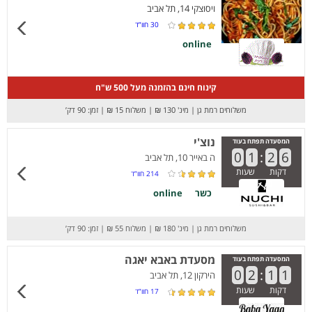
ויסוצקי 14, תל אביב
30
חוו”ד
online
קינוח חינם בהזמנה מעל 500 ש"ח
משלוחים רמת גן
|
מינ' 130 ₪
|
משלוח 15 ₪
|
זמן: 90 דק’
נוצ'י
המסעדה תפתח בעוד
0
1
:
2
6
ה באייר 10, תל אביב
דקות
שעות
214
חוו”ד
כשר
online
משלוחים רמת גן
|
מינ' 180 ₪
|
משלוח 55 ₪
|
זמן: 90 דק’
מסעדת באבא יאגה
המסעדה תפתח בעוד
0
2
:
1
1
הירקון 12, תל אביב
דקות
שעות
17
חוו”ד