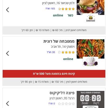
זלמן שניאור 16, ראשון לציון
165
חוו”ד
כשר
online
משלוחים ראשון לציון
|
מינ' 60 ₪
|
משלוח 10 ₪
|
זמן: 60 דק’
ממטבחה של רונית
ויסוצקי 14, תל אביב
30
חוו”ד
online
קינוח חינם בהזמנה מעל 500 ש"ח
משלוחים ראשון לציון
|
מינ' 150 ₪
|
משלוח 15 ₪
|
זמן: 90 דק’
פיצה דליקיקוס
המסעדה תפתח בעוד
0
0
:
2
5
הרצל 95, ראשון לציון
דקות
שעות
0
חוו”ד