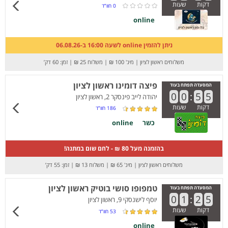
דקות
שעות
0
חוו”ד
online
ניתן להזמין online לשעה 16:00 ב-06.08.26
משלוחים ראשון לציון
|
מינ' 100 ₪
|
משלוח 25 ₪
|
זמן: 60 דק’
פיצה דומינו ראשון לציון
המסעדה תפתח בעוד
0
0
:
5
5
יהודה לייב פינסקר 2, ראשון לציון
דקות
שעות
186
חוו”ד
כשר
online
בהזמנה מעל 80 ₪ - לחם שום במתנה!
משלוחים ראשון לציון
|
מינ' 65 ₪
|
משלוח 13 ₪
|
זמן: 55 דק’
טמפופו סושי בוטיק ראשון לציון
המסעדה תפתח בעוד
0
1
:
2
5
יוסף לישנסקי 9, ראשון לציון
דקות
שעות
53
חוו”ד
online