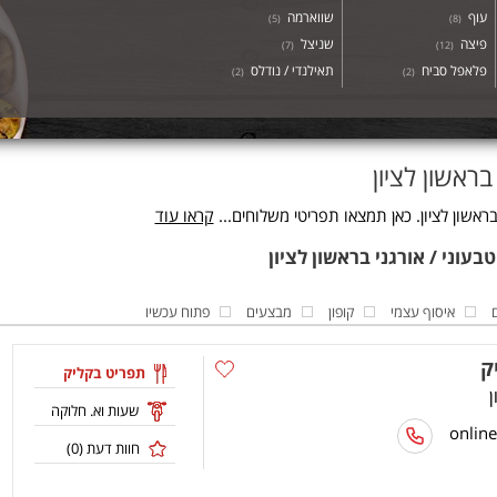
עוף
שווארמה
)
5
(
)
8
(
פיצה
שניצל
)
7
(
)
12
(
פלאפל סביח
תאילנדי / נודלס
)
2
(
)
2
(
בראשון לציון
ראשון לציון. כאן תמצאו תפריטי משלוחים...
קראו עוד
איסוף עצמי
קופון
מבצעים
פתוח עכשיו
ק
תפריט בקליק
שעות וא. חלוקה
חוות דעת (
0
)