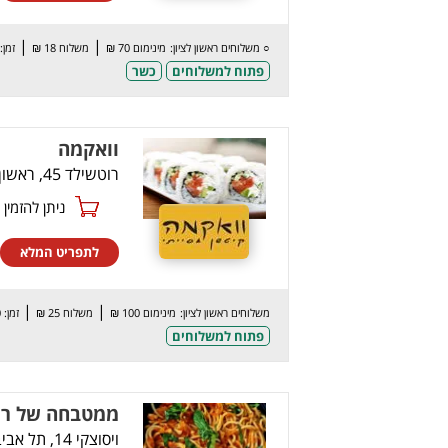
|
|
○
משלוחים ראשון לציון:
מינימום 70 ₪
משלוח 18 ₪
זמן: 60 ד
פתוח למשלוחים
כשר
וואקמה
רוטשילד 45, ראשון לציון
ניתן להזמין online
לתפריט המלא
|
|
משלוחים ראשון לציון:
מינימום 100 ₪
משלוח 25 ₪
זמן: 90 דק’
פתוח למשלוחים
ממטבחה של רו
ויסוצקי 14, תל אביב