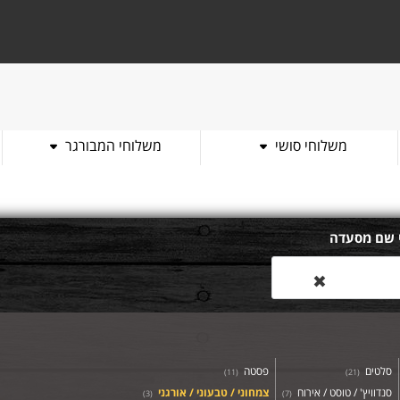
משלוחי סושי
משלוחי המבורגר
 שם מסעדה
✖
סלטים
פסטה
)
11
(
)
21
(
סנדוויץ' / טוסט / אירוח
צמחוני / טבעוני / אורגני
)
3
(
)
7
(