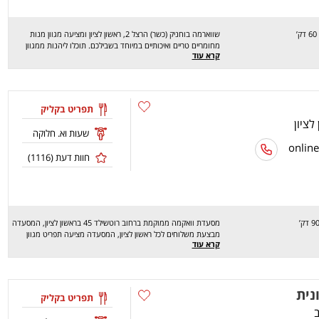
ק’
שווארמה בוחניק (כשר) הרצל 2, ראשון לציון ומציעה מגוון מנות
מחומריים טריים ואיכותיים במיוחד בשבילכם. תוכלו ליהנות ממגוון
קרא עוד
מנות כמו: שווארמה, שיפודים ועוד. שווארמה בוחניק מבצעת
משלוחים בראשון לציון והסביבה. מחכים לכם לחוויה מהנה, שיהיה
בתאבון!
תפריט בקליק
שעות וא. חלוקה
חוות דעת (
1116
)
מסעדת וואקמה ממוקמת ברחוב רוטשילד 45 בראשון לציון, המסעדה
מבצעת משלוחים לכל ראשון לציון, המסעדה מציעה תפריט מגוון
קרא עוד
ורחב של מנות סופר טעימות כגון: מגוון סושי רחב,רולים מיוחדים,
קומבינציות, מרקים, סצ'ואן, עוף חמוץ מתוק, פאד קפאו וכו'.... אנו
מחכים לכם לחוויה טעימה ומהנה במיוחד.. שיהיה בתיאבון!
נית
תפריט בקליק