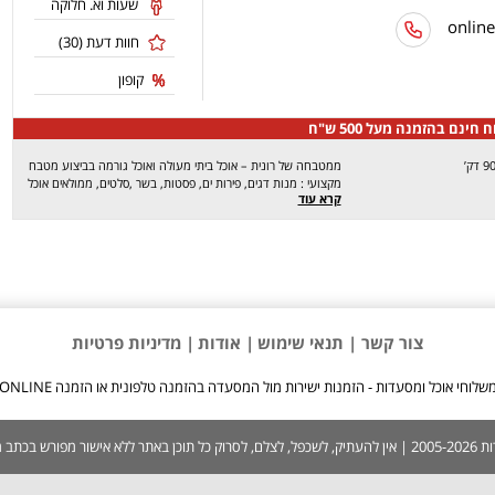
שעות וא. חלוקה
חוות דעת (
30
)
קופון
 חינם בהזמנה מעל 500 ש"ח
ממטבחה של רונית – אוכל ביתי מעולה ואוכל גורמה בביצוע מטבח
מקצועי : מנות דגים, פירות ים, פסטות, בשר ,סלטים, ממולאים אוכל
קרא עוד
ביתי, מרקים יחד עם מנות צמחוניות וטבעוניות. ממטבחה של רונית
היא מסעדה מצוינת המבשלת עבור לקוחותיה מטעמים מובחרים זה
למעלה מ-20 שנים. על המטבח מנצח שף מקצועי ומנוסה ,שרכש
את אומנותו בבלגיה. אנו מכינים את כל המנות לאחר קבלת ההזמנה
מהחומרים הטריים והאיכותיים ביותר על מנת להבטיח איכות
מקסימלית. השינוע מבוצע עם חמום ו/או קירור וזאת בהתאם למנה
המוזמנת . בדרך זו מבטיחים שהמנה תגיע אליכם בטעם הנפלא
והמיוחד המאפיין את המסעדה . לאור כל האמור לעיל בורכנו באלפי
צור קשר |
תנאי שימוש
| אודות
| מדיניות פרטיות
לקוחות מרוצים שחוזרים ומזמינים.ניתן להזמין מנות מיוחדות לאירועים
.(גם כאלה שלא בתפריט) *פתוח בחגים*
שלוחי אוכל ומסעדות - הזמנות ישירות מול המסעדה בהזמנה טלפונית או הזמנה ONLINE
 בכתב ממערכת האתר.