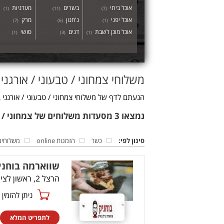
אוכל ביתי
בשרים
מעדניות
)
1
(
)
11
(
)
7
(
אוכל יפני
ג'חנון
מרק
)
7
(
)
6
(
)
1
(
אוכל מוכן לשבת
דגים
סושי
)
1
(
)
3
(
)
1
(
משלוחי צמחוני / טבעוני / אורגני 
הגעתם לדף של משלוחי צמחוני / טבעוני / אורגני ב
נמצאו 3 מסעדות משלוחים של צמחוני / טבעוני / אורגני בראשון לציון
סינון לפי:
כשר
הזמנות online
משלוחים
שווארמה בוחני
הרצל 2, ראשון לציון
ניתן להזמין online
לתפריט המלא