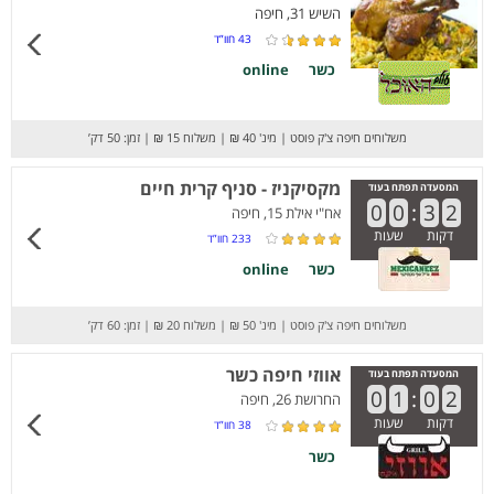
השיש 31, חיפה
43
חוו”ד
כשר
online
משלוחים חיפה צ'ק פוסט
|
מינ' 40 ₪
|
משלוח 15 ₪
|
זמן: 50 דק’
מקסיקניז - סניף קרית חיים
המסעדה תפתח בעוד
0
0
:
3
2
אח"י אילת 15, חיפה
דקות
שעות
233
חוו”ד
כשר
online
משלוחים חיפה צ'ק פוסט
|
מינ' 50 ₪
|
משלוח 20 ₪
|
זמן: 60 דק’
אווזי חיפה כשר
המסעדה תפתח בעוד
0
1
:
0
2
החרושת 26, חיפה
דקות
שעות
38
חוו”ד
כשר