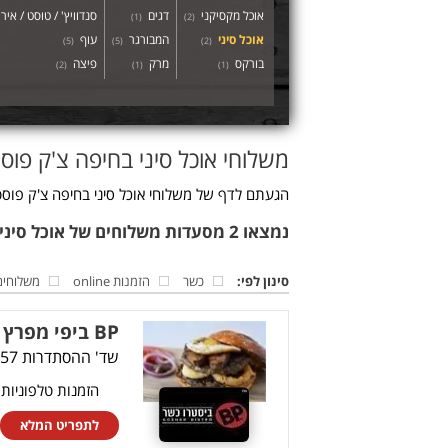
אוכל מקסיקני
דגים
סנדוויץ' / טוסט / איר
)
1
(
)
2
(
אוכל סיני
המבורגר
עוף
)
5
(
)
5
(
)
2
(
בורקס
מרק
פיצה
)
2
(
)
1
(
)
1
(
משלוחי אוכל סיני בחיפה צ'ק פוס
הגעתם לדף של משלוחי אוכל סיני בחיפה צ'ק פוסט
נמצאו 2 מסעדות משלוחים של אוכל סיני בחיפה צ'ק פוסט
סינון לפי:
כשר
הזמנות online
משלוחים
BP ביפי מפרץ חיפה
שד' ההסתדרות 157, חיפה
הזמנות טלפוניות
לתפריט המלא