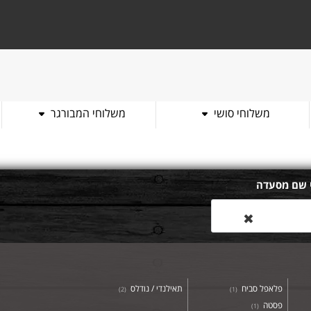
משלוחי סושי
משלוחי המבורגר
 שם מסעדה
✖
פלאפל סביח
תאילנדי / נודלס
)
2
(
)
1
(
פסטה
)
1
(