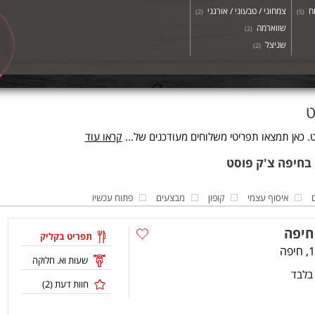
וח
צמחוני / טבעוני / אורגני
)
2
(
)
5
(
שווארמה
)
2
(
שניצל
)
2
(
ט
. כאן תמצאו תפריטי משלוחים מעודכנים של...
קראו עוד
איסוף עצמי
קופון
מבצעים
פתוח עכשיו
תפריט בקליק
שעות וא. חלוקה
 בלבד
חוות דעת (
2
)