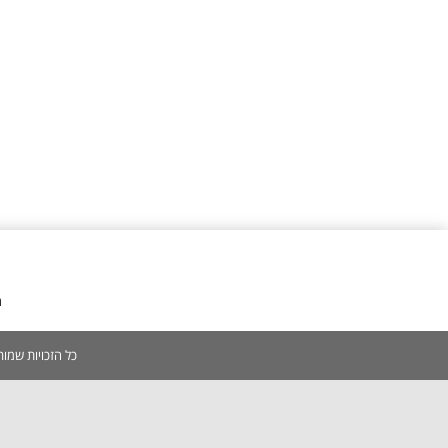
מ
כל הזכויות שמורות 2005-2026 | אין להעתיק, לשכפל, לצלם, לסרוק כל תוכן באתר ללא אישור מפורש