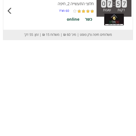
0
7
:
5
7
חלוצי התעשייה 2, חיפה
דקות
שעות
60
חוו”ד
כשר
online
משלוחים חיפה צ'ק פוסט
|
מינ' 60 ₪
|
משלוח 15 ₪
|
זמן: 55 דק’