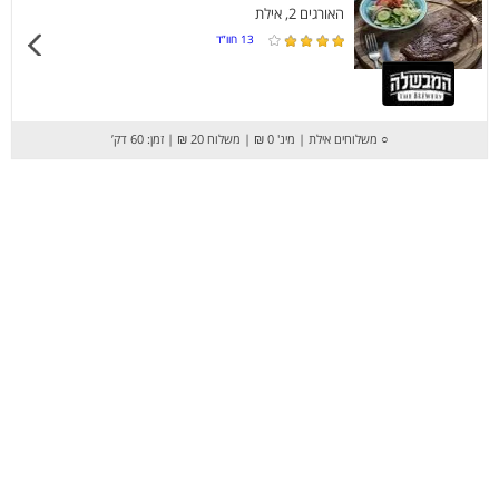
האורגים 2, אילת
13
חוו”ד
○
משלוחים אילת
|
מינ' 0 ₪
|
משלוח 20 ₪
|
זמן: 60 דק’