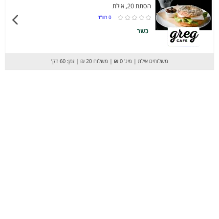
הסתת 20, אילת
0
חוו”ד
כשר
משלוחים אילת
|
מינ' 0 ₪
|
משלוח 20 ₪
|
זמן: 60 דק’