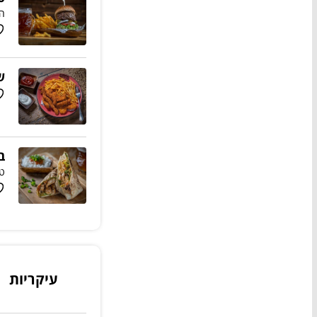
המבורג
ש
ב
טו
עיקריות