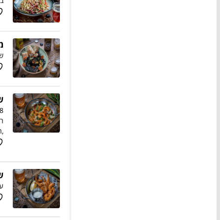
בו
מ
שמ
ש
רט
,ח
ש
עם