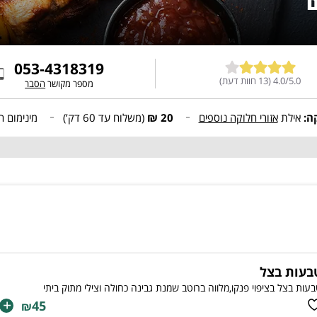
053-4318319
4.0/5.0 (13 חוות דעת)
מספר מקושר
הסבר
קה:
אילת
אזורי חלוקה נוספים
20 ₪
(משלוח עד
60 דק’
)
מינימום ה
בעות בצל
עות בצל בציפוי פנקו,מלווה ברוטב שמנת גבינה כחולה וצילי מתוק ביתי
+
45
₪