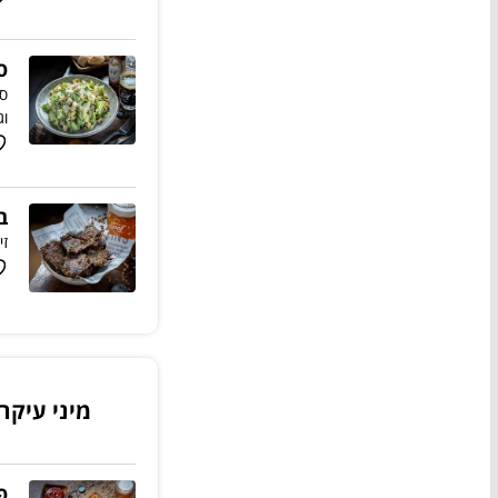
ס
סל
וג
ב
זי
מיני עיקר
פ