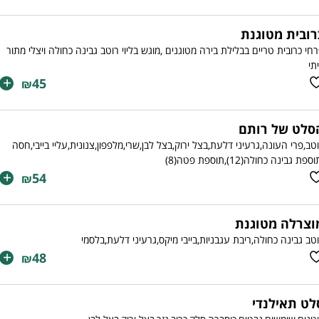
רובית מטוגנת
חי כרובית טריים בבלילת בירה מטוגנים ,מוגש בליוי רוטב גבינה כחולה ויצלי מתור
תי
+
45
₪
סלט של רותם
טב,פרי העונה,גרעיני דלעת,בצל ירוק,בצל לבן,שרי,מלפפון,צנונית,עליי בייבי,חסה
ספת גבינה כחולה(12),תוספת פטה(8)
+
54
₪
וצרלה מטוגנת
טב גבינה כחולה,ריבת עגבניות,בייבי מיקס,גרעיני דלעת,בלסמי
+
48
₪
לט תאילנדי