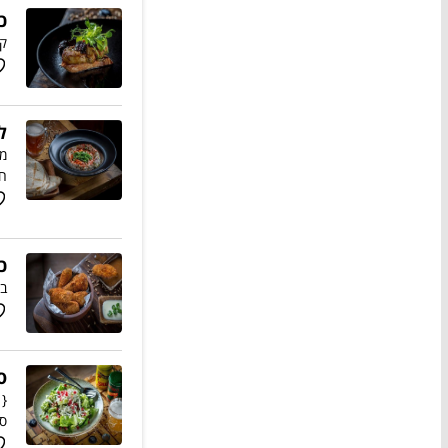
כ
קר
ל
ממ
ח
כ
בר
ס
{ 
סמ