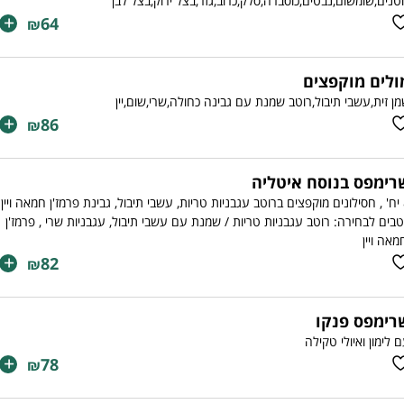
טנים,שומשום,נבטים,כוסברה,סלק,כרוב,גזר,בצל ירוק,בצל לבן
+
64
₪
ולים מוקפצים
ן זית,עשבי תיבול,רוטב שמנת עם גבינה כחולה,שרי,שום,יין
+
86
₪
רימפס בנוסח איטליה
8 יח' , חסילונים מוקפצים ברוטב עגבניות טריות, עשבי תיבול, גבינת פרמז'ן חמאה ויין
בים לבחירה: רוטב עגבניות טריות / שמנת עם עשבי תיבול, עגבניות שרי , פרמז'ן
מאה ויין
+
82
₪
רימפס פנקו
 לימון ואיולי טקילה
+
78
₪