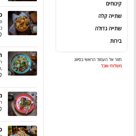
קינוחים
כ
שתייה קלה
פר
שתייה גדולה
בי
בירות
ה
חזור אל העמוד הראשי בסיווג
רו
משלוחי אוכל
,תו
מ
רו
ס