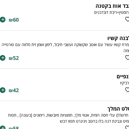
בד אווז בקטנה
וסטין+ריבת דובדבנים
+
60
₪
בנה קשיו
רח קשיו עשיר עם אוטב שקשוקה ועשבי תיבול, לימון ושמן זית מלווה עם טורטייה
מה
+
52
₪
נפיים
ביקיו
+
42
₪
לט המלך
חדש!!!} עלי חסה רומית, אגוזי מלך, חמוציות מיובשות, רימונים [בעונה] , תפוח
יט וגבינת דנה בלו ברוטב ויניגרט תפוז דבש
+
58
₪