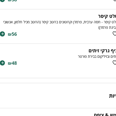
לט קיסר
ט קיסר - חסה ערבית, פרמז'ן וקרוטונים ברוטב קיסר (הרוטב מכיל חלמון, אנשובי
בינת פרמז'ן)
+
56
₪
יף גרקי זיתים
תים ובזיליקום בבירת פורטר
+
48
₪
יות
יש & ציפס