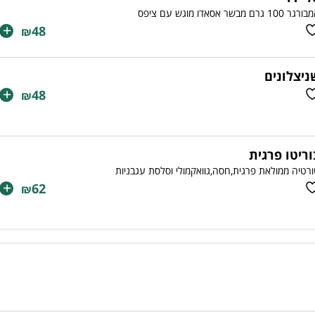
ר 100 גרם מבשר אסאדו מוגש עם ציפס
+
48
₪
ניצלונים
+
48
₪
וריטו פרגית
רטיה ממולאת פרגית,חסה,גוואקמולי וסלסת עגבניות
+
62
₪