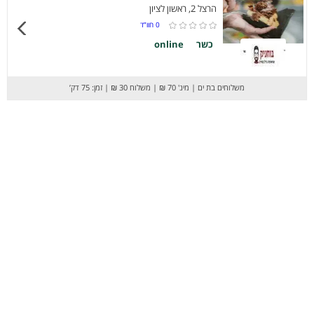
הרצל 2, ראשון לציון
0
חוו”ד
כשר
online
משלוחים בת ים
|
מינ' 70 ₪
|
משלוח 30 ₪
|
זמן: 75 דק’