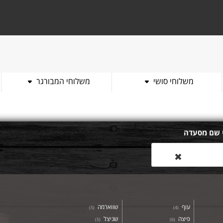
משלוחי סושי
משלוחי המבורגר
 שם מסעדה
✖
עוף
שווארמה
)
5
(
)
4
(
פיצה
שניצל
)
5
(
)
6
(