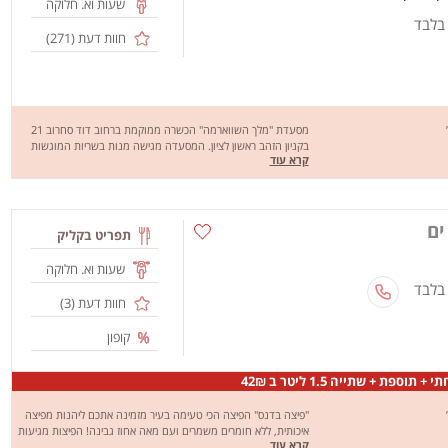
שעות וא. חלוקה
 בלבד
חוות דעת (
271
)
מסעדת "מלך השווארמה" הכשרה ממוקמת ברחוב דוד סחרוב 21
בקניון הזהב ראשון לציון. המסעדה מגישה מנות בשריות המוגשות
קרא עוד
בפיתה, לאפה, באגט או בחמגשית לפי בחירה כמו: שווארמה,
שווארמה כבש, שניצל, קבב, פרגיות ועוד... בנוסף, גם הצמחוניים
יכולים ליהנות מפלאפל, מגוון רחב של סלטים וטוגנים. המסעדה
מציעה גם עסקיות וקומבינציות משתלמות. שיהיה בתיאבון!
ים
תפריט בקליק
שעות וא. חלוקה
 בלבד
חוות דעת (
3
)
קופון
וספת + שתייה 1.5 ליטר ב 42₪
"פיצה בדנס" הפיצה הכי טעימה בעיר מזמינה אתכם ליהנות מפיצה
איכותית, ללא חומרים משמרים ועם מאה אחוז גבינה! הפיצות מגיעות
קרא עוד
בגדלים משפחתי, אישי ומשולש בנוסף ניתן למצוא במקום פסטות פנה