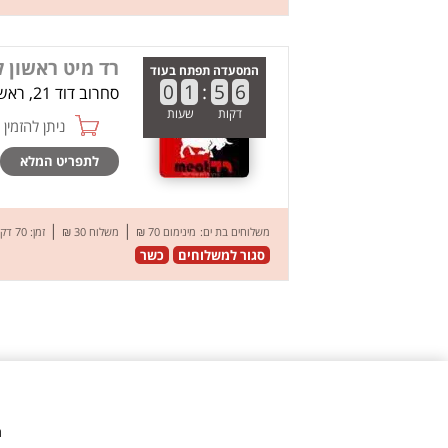
רד מיט ראשון ל
המסעדה תפתח בעוד
0
1
:
5
6
סחרוב דוד 21, ראשון לציון
דקות
שעות
ניתן להזמין online
לתפריט המלא
|
|
משלוחים בת ים:
מינימום 70 ₪
משלוח 30 ₪
זמן: 70 דק’
סגור למשלוחים
כשר
מ