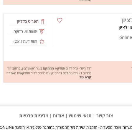
/ ספגטי ברטבים שונים, סלטים המוגשים בליווי רוטב ויניגרט שמן זית
ולימון, סלט יווני, סלט טונה, סלט קצוץ, סלט בהרכבה אישית ועוד,
התפריט מציע גם מאפי שונים כמו לחם שום, בייגל טוסט, מלאווח
ציון
הבית, זיווה, ג'חנון, קינוחים ועוד. משלוחים יוצאים לבת ים, חולון, יפו
תפריט בקליק
וראשון לציון. שיהיה בתיאבון!
שעות וא. חלוקה
חוות דעת (
251
)
"רד מיט"- כריך דרום אמריקאי הממוקם בעיר ראשון לציון, ברחוב דוד
סחרוב 21 מציעים לכם להתפנק עם כריכים דרום אמריקאיים האפויים
קרא עוד
בתנור לבנים מרוקאי או בטורטיה רול עם: אנטריקוט, פרגיות, חזה
עוף, טלה, שניצל, לצימחוניים שביננו- פטריות פורטבלו בנוסף ניתן
למצוא בתפריט סלטים אנטריקוט, עוף, פורטבלו, קינואה וסלט
בהרכבה עצמית. ועכשיו משלוחים לראשון לציון מערב ולחולון- איזור
תעשיה בלבד. שיהיה בתיאבון!
צור קשר |
תנאי שימוש
| אודות
| מדיניות פרטיות
שלוחי אוכל ומסעדות - הזמנות ישירות מול המסעדה בהזמנה טלפונית או הזמנה ONLINE