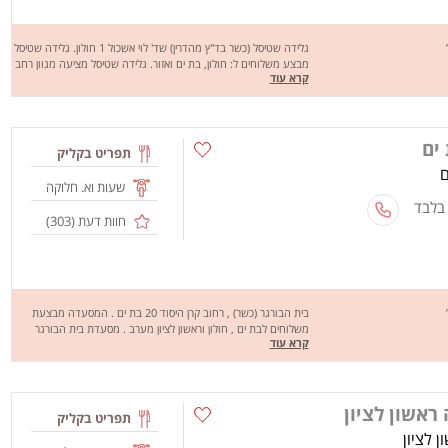
גלידה שטיסל (כשר בד"ץ מהדרין) שד' לוי אשכול 1 חולון. גלידה שטיסל
מבצע משלוחים ל: חולון, בת ים ואזור. גלידה שטיסל מציעה מגוון רחב
קרא עוד
של מנות טעימות במיוחד כמו: גלידה בטעמים נהדרים, וופל בלגי,
קרפ, בוואריה, קדאיף, מלבי, פירות יער, עוגת גבינה, טוסט, סנדוויצ'ים,
סלט בהרכבה, יוגורט, פרוזן ועוד. מחכים לכם לחוויה מהנה, שיהיה
בתאבון !
ים
תפריט בקליק
שעות וא. חלוקה
 בלבד
חוות דעת (
303
)
בית הבורגר (כשר) , רחוב קרן היסוד 20 בת ים . המסעדה מבצעת
משלוחים לבת ים , חולון וראשון לציון מערב . מסעדת בית הבורגר
קרא עוד
מציעה מגוון רחב של מנות טעימות במיוחד כמו : סלט חזה עוף ,
צ'יפס , שניצל קריספי , ג'בטה אנטריקטוט , בורגר הבית ועוד.. מחכים
לכם לחוויה מהנה ,שיהיה בתאבון !
ראשון לציון
תפריט בקליק