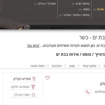
פלאפל סביח
תאילנדי / נודלס
)
1
(
)
2
(
 אירוח
פסטה
)
6
(
)
5
(
צמחוני / טבעוני / אורגני
)
1
(
בת ים - כשר
בת ים. כאן תמצאו תפריטי משלוחים מעודכנים...
קראו עוד
איסוף עצמי
קופון
מבצעים
פתוח עכשיו
תפריט בקליק
שעות וא. חלוקה
חוות דעת (
7
)