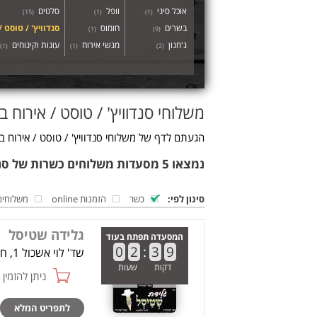
אוכל סיני
וופל
סלטים
)
15
(
)
1
(
)
1
(
בשרים
חומוס
סנדוויץ' / טוסט /
)
1
(
)
9
(
ג'חנון
מגשי אירוח
עוגות וקינוחים
)
1
(
)
1
(
)
2
(
משלוחי סנדוויץ' / טוסט / אירוח ב
הגעתם לדף של משלוחי סנדוויץ' / טוסט / אירוח ב
נמצאו 5 מסעדות משלוחים כשרות של סנדוויץ' / טוסט / אירוח בבת ים
סינון לפי:
כשר
הזמנות online
משלוחים
גלידה שטיסל
המסעדה תפתח בעוד
0
2
:
3
9
שד' לוי אשכול 1, חולון
דקות
שעות
ניתן להזמין online
לתפריט המלא