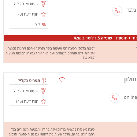
שעות וא. חלוקה
 בלבד
חוות דעת (
3
)
קופון
וספת + שתייה 1.5 ליטר ב 42₪
"פיצה בדנס" הפיצה הכי טעימה בעיר מזמינה אתכם ליהנות מפיצה
איכותית, ללא חומרים משמרים ועם מאה אחוז גבינה! הפיצות מגיעות
קרא עוד
בגדלים משפחתי, אישי ומשולש בנוסף ניתן למצוא במקום פסטות פנה
/ ספגטי ברטבים שונים, סלטים המוגשים בליווי רוטב ויניגרט שמן זית
ולימון, סלט יווני, סלט טונה, סלט קצוץ, סלט בהרכבה אישית ועוד,
התפריט מציע גם מאפי שונים כמו לחם שום, בייגל טוסט, מלאווח
חולון
הבית, זיווה, ג'חנון, קינוחים ועוד. משלוחים יוצאים לבת ים, חולון, יפו
תפריט בקליק
וראשון לציון. שיהיה בתיאבון!
שעות וא. חלוקה
חוות דעת (
45
)
פיצה סאן סירו נמצאת ברחוב אילת בחולון ומבצעת משלוחים בכל
רחבי חולון ובת ים. מלבד פיצות ניתן להזמין גם מנות פסטה, סלטים,