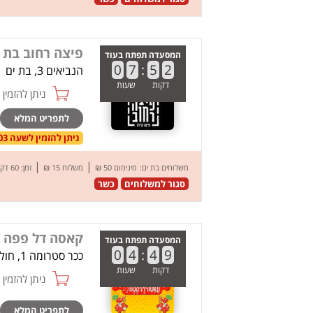
פיצה רחוב בת 
המסעדה תפתח בעוד
0
7
:
5
2
הנביאים 3, בת ים
דקות
שעות
ניתן להזמין online
לתפריט המלא
ניתן להזמין לשעה 21:03 בתאריך 08.08.26
|
|
משלוחים בת ים:
מינימום 50 ₪
משלוח 15 ₪
זמן: 60 דק’
סגור למשלוחים
כשר
קאסה דל פפה
המסעדה תפתח בעוד
0
4
:
4
9
ככר סטרומה 1, חולון
דקות
שעות
ניתן להזמין online
לתפריט המלא