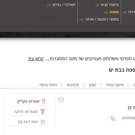
פלאפל סביח
תאילנדי / נודלס
)
1
(
)
2
(
ירוח
פסטה
)
6
(
)
5
(
צמחוני / טבעוני / אורגני
)
1
(
תפריטי משלוחים מעודכנים של מיטב המסעדות,...
קראו עוד
איסוף עצמי
קופון
מבצעים
פתוח עכשיו
תפריט בקליק
שעות וא. חלוקה
חוות דעת (
0
)