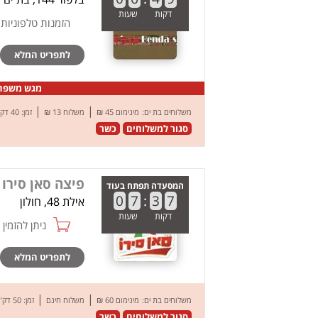
דקות
שעות
הזמנות טלפוניות
לתפריט המלא
מגש משפחתי + ת
|
|
משלוחים בת ים:
מינימום 45 ₪
משלוח 13 ₪
זמן: 40 דק’
סגור למשלוחים
כשר
פיצה סאן סירו 
המסעדה תפתח בעוד
0
7
:
3
7
אילת 48, חולון
דקות
שעות
ניתן להזמין online
לתפריט המלא
|
|
משלוחים בת ים:
מינימום 60 ₪
משלוח חינם
זמן: 50 דק’
סגור למשלוחים
כשר