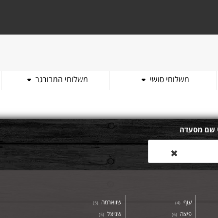
משלוחי סושי
משלוחי המבורגר
 שם מסעדה
✖
עוף
שווארמה
)
5
(
)
4
(
פיצה
שניצל
)
5
(
)
6
(