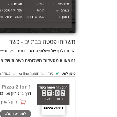
אוכל סיני
וופל
סלטים
)
15
(
)
1
(
)
1
(
בשרים
חומוס
סנדוויץ' / טוסט / א
)
1
(
)
9
(
ג'חנון
מגשי אירוח
עוגות וקינוחים
)
1
(
)
1
(
)
2
(
משלוחי פסטה בבת ים - כשר
הגעתם לדף של משלוחי פסטה בבת ים. כאן תמצאו 
נמצאו 6 מסעדות משלוחים כשרות של פסטה בבת ים
סינון לפי:
כשר
הזמנות online
משלוחים
Pizza 2 for 1
המסעדה תפתח בעוד
0
7
:
0
7
דרך בן גוריון 59, בת ים
דקות
שעות
ניתן להזמין online
לתפריט המלא