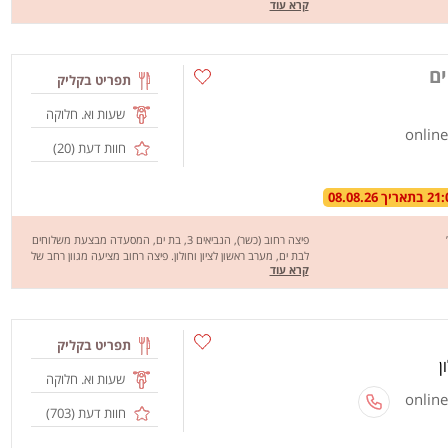
קרא עוד
חטיפי ג'חנון, מלאווח ועוד. בתאבון.
ים
תפריט בקליק
שעות וא. חלוקה
חוות דעת (
20
)
פיצה רחוב (כשר), הנביאים 3, בת ים, המסעדה מבצעת משלוחים
לבת ים, מערב ראשון לציון וחולון. פיצה רחוב מציעה מגוון רחב של
קרא עוד
פיצות: פיצה בלקנית, פיצה מרגריטה, הוואי סטייל, הנורבגית, היוונית
ועוד, כמו כן יש בתפריט מבחר סלטים, פסטות וקינוחים מפנקים.
מחכים לכם לחוויה מהנה, שיהיה בתאבון!
תפריט בקליק
שעות וא. חלוקה
חוות דעת (
703
)