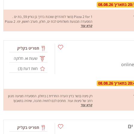
Pizza 2 for 1 (כשר למהדרין) שוכנת בדרך בן גוריון 59, בת ים .
המסעדה מבצעת משלוחים לבת ים, חולון, מערב ראשון, יפו. Pizza 2
קרא עוד
for 1 מציע מגוון רחב של פיצות טעימות ועוד. מחכים לכם לחוויה
מהנה, שיהיה בתאבון!
תפריט בקליק
שעות וא. חלוקה
חוות דעת (
3
)
רק פיצה (כשר בדץ העדה החרדית ) בחולון. המסעדה מציעה מגוון
רחב של פיצות ועוד. מחכים לכם לחוויה מהנה, שיהיה בתאבון!
קרא עוד
ים
תפריט בקליק