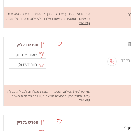
מסעדת על המנגל (כשרה למהדרין כל המוצרים בד"צ) הנשיא ויצמן
17 עפולה. המסעדה מבצעת משלוחים לעפולה. מסעדת על המנגל
קרא עוד
מציעה מגוון רחב של מנות טעימות במיוחד כמו: פרגית, קבב ביתי,
שיפודי שווארמה, כבד, לבבות, שניצל, חזה עוף, המבורגר אנטריקוט,
אנטריקוט, סטייק פרגית, מעורב ירושלמי חציל בגריל, ירקות על האש,
סלט ירקות,פאי פקאן טבעוני, צנצנת מלבי ועוד. מחכים לכם לחוויה
ה
מהנה, שיהיה בתאבון !
תפריט בקליק
שעות וא. חלוקה
 בלבד
חוות דעת (
0
)
שנקינס (כשר) עפולה. המסעדה מבצעת משלוחים לעפולה, עפולה
עילית ואחוזת ברק. המסעדה מציעה מגוון רחב של מנות בשרים
קרא עוד
בפיתה, בלאגט, בלאפה ובחמגשית כמו: שניצל, חזה עוף, מעורב
ירושלמי, המבורגר, פרגית ועוד. מחכים לכם לחוויה מהנה, שיהיה
בתיאבון!
תפריט בקליק