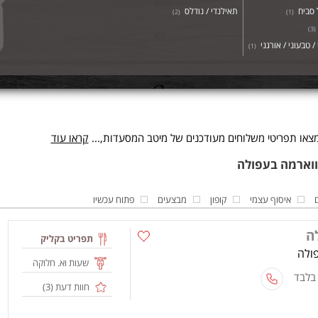
סביח
תאילנדי / נודלס
)
2
(
)
1
(
)
3
(
/ טבעוני / אורגני
)
1
(
או תפריטי משלוחים מעודכנים של מיטב המסעדות,...
קראו עוד
איסוף עצמי
קופון
מבצעים
פתוח עכשיו
ה
תפריט בקליק
שעות וא. חלוקה
 בלבד
חוות דעת (
3
)