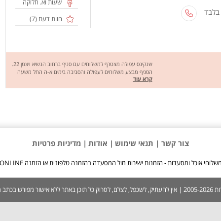
שעות וא. חלוקה
 בלבד
חוות דעת (
7
)
שנקינס עפולה מצטרף למשלוחים עם סניף ברחוב הנשיא ויצמן 22.
הסניף מבצע משלוחים לעפולה והסביבה בימים א-ה החל משעה
קרא עוד
12:00 ועד השעה 22:00 ובמוצא"ש החל משעה 20:30 ועד השעה
23:00 ומזמין אתכם להנות מתפריט מגוון של כריכים ובשרים על האש,
שווארמה , סלטים ושקשוקה טעימים ומזינים אז שיהיה בתאבון.
צור קשר |
תנאי שימוש
| אודות
| מדיניות פרטיות
שלוחי אוכל ומסעדות - הזמנות ישירות מול המסעדה בהזמנה טלפונית או הזמנה ONLINE
 בכתב ממערכת האתר.