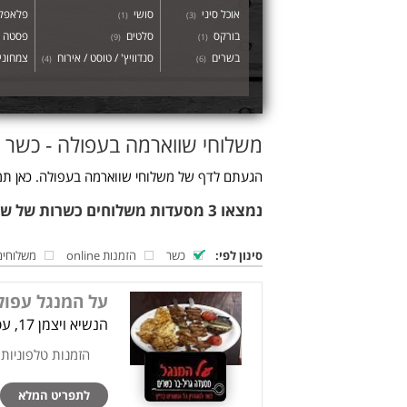
אוכל סיני
סושי
פלאפל 
)
1
(
)
3
(
בורקס
סלטים
פסטה
)
9
(
)
1
(
בשרים
סנדוויץ' / טוסט / אירוח
צמחוני 
)
4
(
)
6
(
משלוחי שווארמה בעפולה - כשר
הגעתם לדף של משלוחי שווארמה בעפולה. כאן תמצ
נמצאו 3 מסעדות משלוחים כשרות של שווארמה בעפולה
סינון לפי:
כשר
הזמנות online
משלוחים
על המנגל עפול
הנשיא ויצמן 17, עפולה
הזמנות טלפוניות
לתפריט המלא