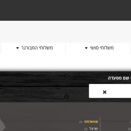
משלוחי סושי
משלוחי המבורגר
 שם מסעדה
✖
שווארמה
)
3
(
)
שניצל
)
3
(
)
5