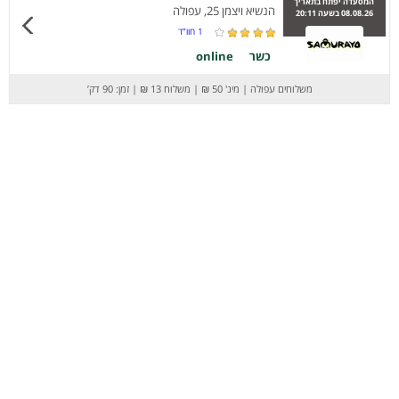
המסעדה יפתח בתאריך
הנשיא ויצמן 25, עפולה
08.08.26 בשעה 20:11
1
חוו”ד
כשר
online
משלוחים עפולה
|
מינ' 50 ₪
|
משלוח 13 ₪
|
זמן: 90 דק’