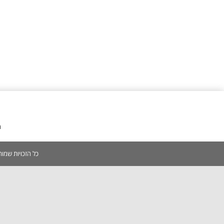
מ
כל הזכויות שמורות 2005-2026 | אין להעתיק, לשכפל, לצלם, לסרוק כל תוכן באתר ללא אישור מפורש