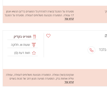
מסעדת על המנגל (כשרה למהדרין כל המוצרים בד"צ) הנשיא ויצמן
17 עפולה. המסעדה מבצעת משלוחים לעפולה. מסעדת על המנגל
קרא עוד
מציעה מגוון רחב של מנות טעימות במיוחד כמו: פרגית, קבב ביתי,
שיפודי שווארמה, כבד, לבבות, שניצל, חזה עוף, המבורגר אנטריקוט,
אנטריקוט, סטייק פרגית, מעורב ירושלמי חציל בגריל, ירקות על האש,
סלט ירקות,פאי פקאן טבעוני, צנצנת מלבי ועוד. מחכים לכם לחוויה
ה
מהנה, שיהיה בתאבון !
תפריט בקליק
שעות וא. חלוקה
 בלבד
חוות דעת (
0
)
שנקינס (כשר) עפולה. המסעדה מבצעת משלוחים לעפולה, עפולה
עילית ואחוזת ברק. המסעדה מציעה מגוון רחב של מנות בשרים
קרא עוד
בפיתה, בלאגט, בלאפה ובחמגשית כמו: שניצל, חזה עוף, מעורב
ירושלמי, המבורגר, פרגית ועוד. מחכים לכם לחוויה מהנה, שיהיה
בתיאבון!