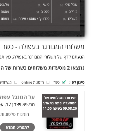
אוכל סיני
סושי
פלאפל 
)
1
(
)
3
(
בורקס
סלטים
פסטה
)
9
(
)
1
(
בשרים
סנדוויץ' / טוסט / אירוח
צמחוני 
)
4
(
)
6
(
משלוחי המבורגר בעפולה - כשר
הגעתם לדף של משלוחי המבורגר בעפולה. כאן תמצ
נמצאו 2 מסעדות משלוחים כשרות של המבורגר בעפולה
סינון לפי:
כשר
הזמנות online
משלוחים
על המנגל עפול
שירות המשלוחים של
המסעדה יפתח בתאריך
הנשיא ויצמן 17, עפולה
09.08.26 בשעה 11:00
הזמנות טלפוניות
לתפריט המלא