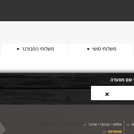
משלוחי סושי
משלוחי המבורגר
 שם מסעדה
✖
וח
צמחוני / טבעוני / אורגני
)
1
(
)
6
(
שווארמה
)
3
(