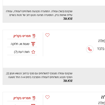
שנקינס (כשר) עפולה. המסעדה מבצעת משלוחים לעפולה, עפולה
עילית ואחוזת ברק. המסעדה מציעה מגוון רחב של מנות בשרים
קרא עוד
בפיתה, בלאגט, בלאפה ובחמגשית כמו: שניצל, חזה עוף, מעורב
ירושלמי, המבורגר, פרגית ועוד. מחכים לכם לחוויה מהנה, שיהיה
בתיאבון!
תפריט בקליק
שעות וא. חלוקה
 בלבד
חוות דעת (
7
)
שנקינס עפולה מצטרף למשלוחים עם סניף ברחוב הנשיא ויצמן 22.
הסניף מבצע משלוחים לעפולה והסביבה בימים א-ה החל משעה
קרא עוד
12:00 ועד השעה 22:00 ובמוצא"ש החל משעה 20:30 ועד השעה
23:00 ומזמין אתכם להנות מתפריט מגוון של כריכים ובשרים על האש,
שווארמה , סלטים ושקשוקה טעימים ומזינים אז שיהיה בתאבון.
ה
תפריט בקליק