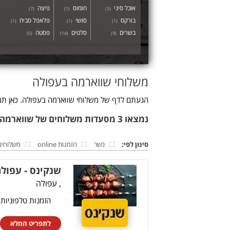
אוכל סיני
חומוס
פיצה
)
7
(
)
1
(
)
3
(
בורקס
סושי
פלאפל סביח
)
1
(
)
1
(
)
1
(
בשרים
סלטים
פסטה
)
5
(
)
14
(
)
9
(
משלוחי שווארמה בעפולה
הגעתם לדף של משלוחי שווארמה בעפולה. כאן תמצ
נמצאו 3 מסעדות משלוחים של שווארמה בעפולה
סינון לפי:
כשר
הזמנות online
משלוחים
שנקינס - עפול
, עפולה
הזמנות טלפוניות
לתפריט המלא