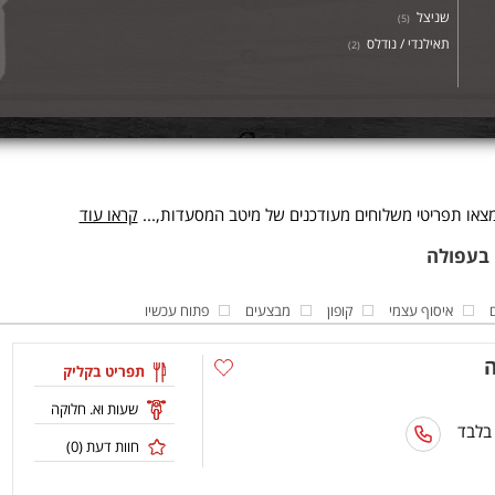
שניצל
)
5
(
תאילנדי / נודלס
)
2
(
או תפריטי משלוחים מעודכנים של מיטב המסעדות,...
קראו עוד
איסוף עצמי
קופון
מבצעים
פתוח עכשיו
ה
תפריט בקליק
שעות וא. חלוקה
 בלבד
חוות דעת (
0
)