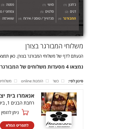
ג'חנון
סושי
פסטה
)
3
(
)
1
(
)
1
(
דגים
סלטים
צמחוני / טב
)
5
(
)
2
(
המבורגר
סנדוויץ' / טוסט / אירוח
שווארמה
(
)
4
(
)
4
(
משלוחי המבורגר בצורן
הגעתם לדף של משלוחי המבורגר בצורן. כאן תמצאו
נמצאו 4 מסעדות משלוחים של המבורגר בצורן
סינון לפי:
כשר
הזמנות online
משלוחים
אנאמרו בית יצ
רחבת הבנים 1, בית יצחק-שער חפר
ניתן להזמין online
לתפריט המלא