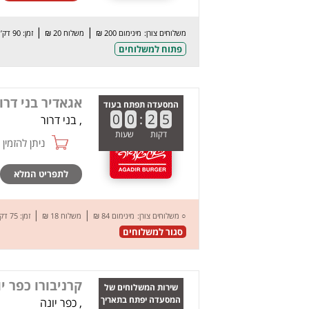
|
|
משלוחים צורן:
מינימום 200 ₪
משלוח 20 ₪
זמן: 90 דק’
פתוח למשלוחים
אגאדיר בני דרו
המסעדה תפתח בעוד
0
0
:
2
5
, בני דרור
דקות
שעות
ניתן להזמין online
לתפריט המלא
|
|
○
משלוחים צורן:
מינימום 84 ₪
משלוח 18 ₪
זמן: 75 דק’
סגור למשלוחים
קרניבורו כפר יו
שירות המשלוחים של
המסעדה יפתח בתאריך
, כפר יונה