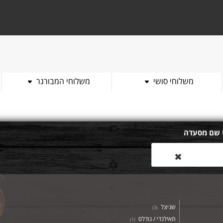
משלוחי סושי
משלוחי המבורגר
 שם מסעדה
✖
שניצל
)
3
(
תאילנדי / נודלס
)
1
(