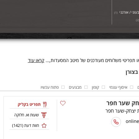
עוני / אורגני
)
1
(
)
2
 תפריטי משלוחים מעודכנים של מיטב המסעדות,...
קראו עוד
איסוף עצמי
קופון
מבצעים
פתוח עכשיו
חק שער חפר
תפריט בקליק
שעות וא. חלוקה
חוות דעת (
1421
)