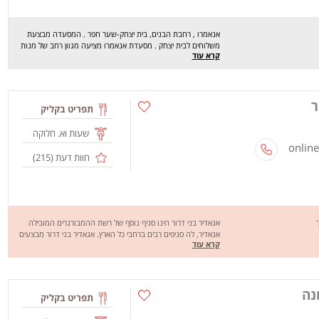
אנאמרו , רחבת הבנים, בית יצחק-שער חפר . המסעדה מבצעת
משלוחים לבית יצחק . מסעדת אנאמרו מציעה מגוון רחב של מנות
קרא עוד
טעימות במיוחד כמו :חמוצים יפנים , כרובית איולי ועשבי תיבול
,לינגוויני פירות ים , תאד תאי נודלס ,כבדי עוף ברוטב יין על פירה
ועוד.. מחכים לכם לחוויה מהנה , שיהיה בתאבון !
ר
תפריט בקליק
שעות וא. חלוקה
חוות דעת (
215
)
אגאדיר בני דרור הינו סניף נוסף של רשת ההמבורגרים המובילה
אגאדיר, לה סניפים רבים ברחבי כל הארץ. אגאדיר בני דרור מבצעים
קרא עוד
משלוחים לבני דרור והסביבה הקרובה במהלך כל השבוע מ 12
בצהריים ועד 1 בלילה. בין מנות התפריט המבורגרים עם מגוון
תוספות, סלטים, מנות עיקריות כמו חזה עוף, סינטה, שניצל, סנדוויץ'
עוף ועוד הפתעות. שיהיה בתאבון!
נה
תפריט בקליק