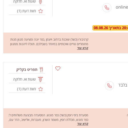
שעות וא. חלוקה
חוות דעת (
1
)
קרניבורו (כשר) שוכנת ברחוב וייצמן ,כפר יונה ומציעה מגוון מנות
מחומריים טריים ואיכותיים במיוחד בשבילכם. תוכלו ליהנות ממגוון
קרא עוד
מנות כמו: מגוון סוגי המבורגר, תוספות ועוד. קרניבורו מבצעת
משלוחים בכפר יונה והסביבה. מחכים לכם לחוויה מהנה, שיהיה
בתאבון!
תפריט בקליק
שעות וא. חלוקה
 בלבד
חוות דעת (
1
)
מסעדת ביפי רופין (כשר) כפר מונש. המסעדה מבצעת משלוחים ל:
כפר מונש, מכללת רופין, משמר השרון, מעברות, אלישיב, הדר עם,
קרא עוד
נורדיה, כפר חיים, חניאל, כפר ידידיה ועוד. מסעדת ביפי רופין מציעה