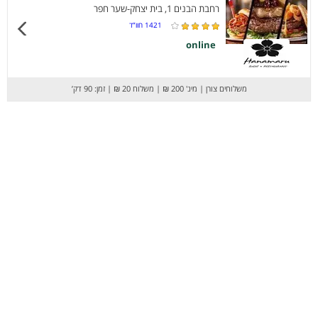
רחבת הבנים 1, בית יצחק-שער חפר
1421
חוו”ד
online
משלוחים צורן
|
מינ' 200 ₪
|
משלוח 20 ₪
|
זמן: 90 דק’