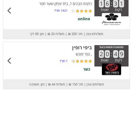
1
6
:
3
1
רחבת הבנים 1, בית יצחק-שער חפר
דקות
שעות
1421
חוו”ד
online
משלוחים צורן
|
מינ' 200 ₪
|
משלוח 20 ₪
|
זמן: 90 דק’
ביפי רופין
המסעדה תפתח בעוד
2
0
:
4
9
, כפר מונש
דקות
שעות
1
חוו”ד
כשר
משלוחים צורן
|
מינ' 150 ₪
|
משלוח 44 ₪
|
זמן: משתנה