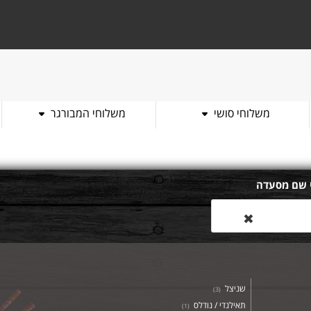
משלוחי סושי
משלוחי המבורגר
 שם מסעדה
✖
שניצל
)
3
(
תאילנדי / נודלס
)
1
(