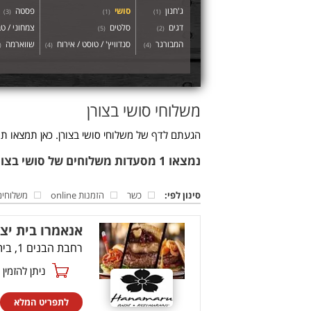
ג'חנון
סושי
פסטה
)
3
(
)
1
(
)
1
(
דגים
סלטים
צמחוני / טב
)
5
(
)
2
(
המבורגר
סנדוויץ' / טוסט / אירוח
שווארמה
(
)
4
(
)
4
(
משלוחי סושי בצורן
הגעתם לדף של משלוחי סושי בצורן. כאן תמצאו תפ
נמצאו 1 מסעדות משלוחים של סושי בצורן
סינון לפי:
כשר
הזמנות online
משלוחים
אנאמרו בית יצ
רחבת הבנים 1, בית יצחק-שער חפר
ניתן להזמין online
לתפריט המלא