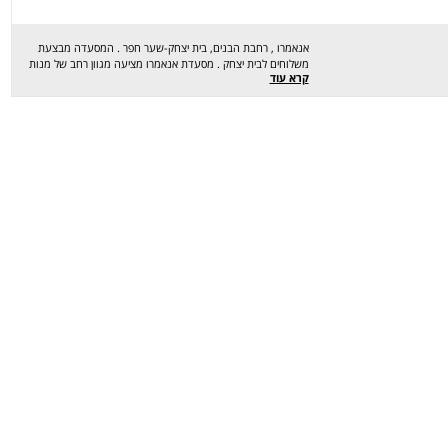
אנאמרו , רחבת הבנים, בית יצחק-שער חפר . המסעדה מבצעת
משלוחים לבית יצחק . מסעדת אנאמרו מציעה מגוון רחב של מנות
קרא עוד
טעימות במיוחד כמו :חמוצים יפנים , כרובית איולי ועשבי תיבול
,לינגוויני פירות ים , תאד תאי נודלס ,כבדי עוף ברוטב יין על פירה
ועוד.. מחכים לכם לחוויה מהנה , שיהיה בתאבון !