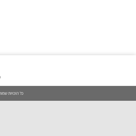
מ
כל הזכויות שמורות 2005-2026 | אין להעתיק, לשכפל, לצלם, לסרוק כל תוכן באתר ללא אישור מפורש