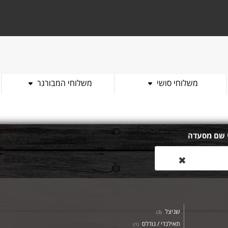
משלוחי סושי
משלוחי המבורגר
 שם מסעדה
✖
שניצל
)
3
(
תאילנדי / נודלס
)
1
(