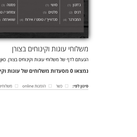
ג'חנון
סושי
פסטה
)
3
(
)
1
(
)
1
(
דגים
סלטים
צמחוני / טב
)
5
(
)
2
(
המבורגר
סנדוויץ' / טוסט / אירוח
שווארמה
(
)
4
(
)
4
(
משלוחי עוגות וקינוחים בצורן
הגעתם לדף של משלוחי עוגות וקינוחים בצורן. כאן
נמצאו 0 מסעדות משלוחים של עוגות וקינוחים בצורן
סינון לפי:
כשר
הזמנות online
משלוחים