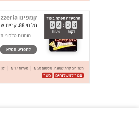
קמפינו Campino pizzeria
המסעדה תפתח בעוד
0
2
:
0
3
תל חי 88, קריית שמונה
דקות
שעות
הזמנות טלפוניות
לתפריט המלא
|
|
משלוחים קרית שמונה:
מינימום 50 ₪
משלוח 17 ₪
זמן: 45 דק’
סגור למשלוחים
כשר
מ