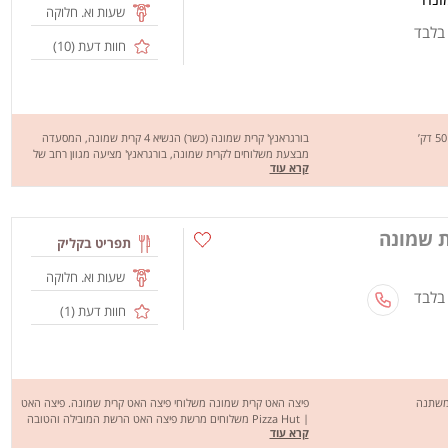
שעות וא. חלוקה
 בלבד
חוות דעת (
10
)
בורגראנץ' קרית שמונה (כשר) הנשיא 4 קרית שמונה, המסעדה
מבצעת משלוחים לקרית שמונה, בורגראנץ' מציעה מגוון רחב של
קרא עוד
מנות טעימות במיוחד כמו:ראנץ', ראנץ' כפול, ראנץ' צ'יקן, קומבינה
ועוד.. מחכים לכם לחוויה מהנה, שיהיה בתאבון!
ת שמונה
תפריט בקליק
שעות וא. חלוקה
 בלבד
חוות דעת (
1
)
 משתנה
פיצה האט קרית שמונה משלוחי פיצה האט קרית שמונה. פיצה האט
| Pizza Hut משלוחים מרשת פיצה האט הרשת המובילה והטובה
קרא עוד
בארץ ובעולם בתחום הפיצות מזה כבר 2 עשורים, מגישה לכם את