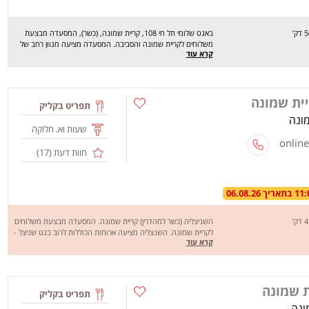
באגט שלומי תל חי 108, קריית שמונה, (כשר), המסעדה מבצעת
משלוחים לקריית שמונה והסביבה. המסעדה מציעה מגוון רחב של
קרא עוד
מנות בפיתה, בבאגט, בלאפה ובצלחת: שווארמה, מעורב, קציצות,
פרכיות, שניצל, מקניקיות ועוד. מחכים לכם לחוויה מהנה, שיהיה
בתיאבון!
יית שמונה
תפריט בקליק
שעות וא. חלוקה
חוות דעת (
17
)
השניצליה (כשר למהדרין) קריית שמונה. המסעדה מבצעת משלוחים
לקריית שמונה. השנצליה מציעה ארוחות הכוללות לרוב בגט שניצל -
קרא עוד
בטעמים שונים ותוספות שונות. השנצליה מציעה גם: המבורגר, פילה
עוף, טבעות בצל, כדורי פירה, צ'יפס וסלטים. מחכים לכם לחוויה
מהנה, שיהיה בתאבון !
ת שמונה
תפריט בקליק