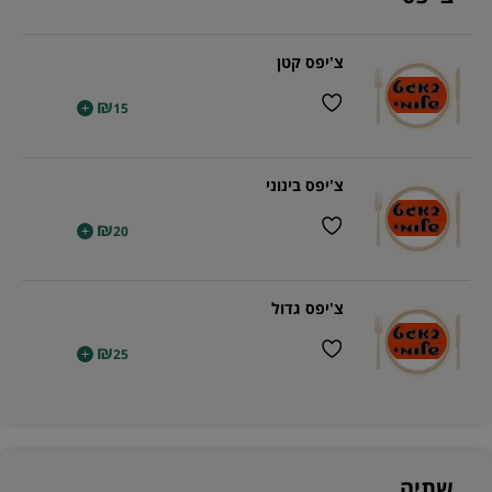
צ'יפס קטן
₪
+
15
צ'יפס בינוני
₪
+
20
צ'יפס גדול
₪
+
25
שתיה