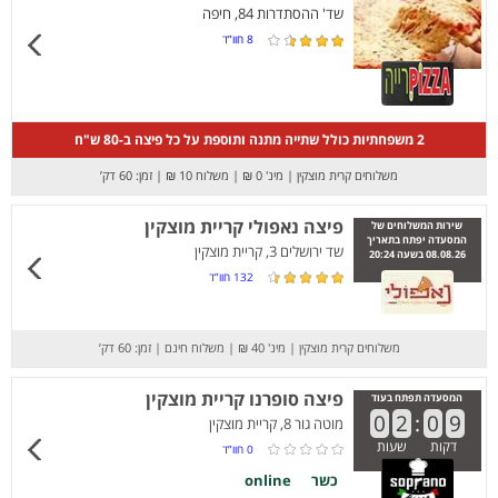
שד' ההסתדרות 84, חיפה
8
חוו”ד
2 משפחתיות כולל שתייה מתנה ותוספת על כל פיצה ב-80 ש"ח
משלוחים קרית מוצקין
|
מינ' 0 ₪
|
משלוח 10 ₪
|
זמן: 60 דק’
פיצה נאפולי קריית מוצקין
שירות המשלוחים של
המסעדה יפתח בתאריך
שד ירושלים 3, קריית מוצקין
08.08.26 בשעה 20:24
132
חוו”ד
משלוחים קרית מוצקין
|
מינ' 40 ₪
|
משלוח חינם
|
זמן: 60 דק’
פיצה סופרנו קריית מוצקין
המסעדה תפתח בעוד
0
2
:
0
9
מוטה גור 8, קריית מוצקין
דקות
שעות
0
חוו”ד
כשר
online