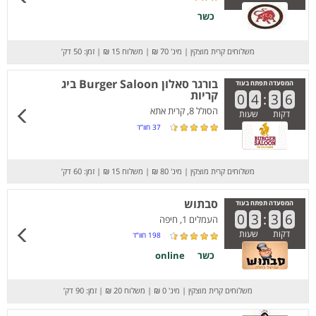
כשר
משלוחים קרית מוצקין
|
מינ' 70 ₪
|
משלוח 15 ₪
|
זמן: 50 דק’
בורגר סאלון Burger Saloon ביג
המסעדה תפתח בעוד
קריות
0
4
:
3
6
הסולל 8, קרית אתא
דקות
שעות
37
חוו”ד
משלוחים קרית מוצקין
|
מינ' 80 ₪
|
משלוח 15 ₪
|
זמן: 60 דק’
סבתוש
המסעדה תפתח בעוד
0
3
:
3
6
העמלים 1, חיפה
דקות
שעות
198
חוו”ד
כשר
online
משלוחים קרית מוצקין
|
מינ' 0 ₪
|
משלוח 20 ₪
|
זמן: 90 דק’