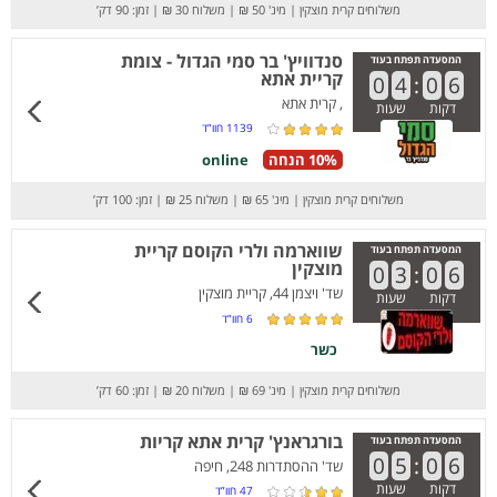
משלוחים קרית מוצקין
|
מינ' 50 ₪
|
משלוח 30 ₪
|
זמן: 90 דק’
סנדוויץ' בר סמי הגדול - צומת
המסעדה תפתח בעוד
קריית אתא
0
4
:
0
6
, קרית אתא
דקות
שעות
1139
חוו”ד
10% הנחה
online
משלוחים קרית מוצקין
|
מינ' 65 ₪
|
משלוח 25 ₪
|
זמן: 100 דק’
שווארמה ולרי הקוסם קריית
המסעדה תפתח בעוד
מוצקין
0
3
:
0
6
שד' ויצמן 44, קריית מוצקין
דקות
שעות
6
חוו”ד
כשר
משלוחים קרית מוצקין
|
מינ' 69 ₪
|
משלוח 20 ₪
|
זמן: 60 דק’
בורגראנץ' קרית אתא קריות
המסעדה תפתח בעוד
0
5
:
0
6
שד' ההסתדרות 248, חיפה
דקות
שעות
47
חוו”ד